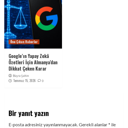
Öne Çıkan Haberler
Google’ın Yapay Zekâ
Özetleri İçin Almanya’dan
Dikkat Çeken Karar
Büşra Şahin
Temmuz 15, 2026
0
Bir yanıt yazın
E-posta adresiniz yayınlanmayacak.
Gerekli alanlar
*
ile