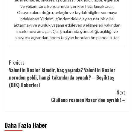
ve yaşam tarzı konularında içerikler hazırlamaktadır.
Okuyuculara doğru, anlaşılır ve faydalı bilgiler sunmaya
odaklanan Yıldırım, gündemdeki olayları net bir dille
aktarmayı ve günlük yaşamı etkileyen gelişmeleri yakından
incelemeyi amaçlar. Çalışmalarında güncelliği, açıklığı ve
okuyucu açısından önem taşıyan konuları ön planda tutar.
Continue
Previous
Valentin Rosier kimdir, kaç yaşında? Valentin Rosier
Reading
nereden geldi, hangi takımlarda oynadı? – Beşiktaş
(BJK) Haberleri
Next
Giuliano resmen Nassr’dan ayrıldı! –
Daha Fazla Haber