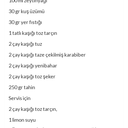
100 ml zeytinyağı
30 gr kuş üzümü
30 gr yer fıstığı
1 tatlı kaşığı toz tarçın
2 çay kaşığı tuz
2 çay kaşığı taze çekilmiş karabiber
2 çay kaşığı yenibahar
2 çay kaşığı toz şeker
250 gr tahin
Servis için
2 çay kaşığı toz tarçın,
1 limon suyu