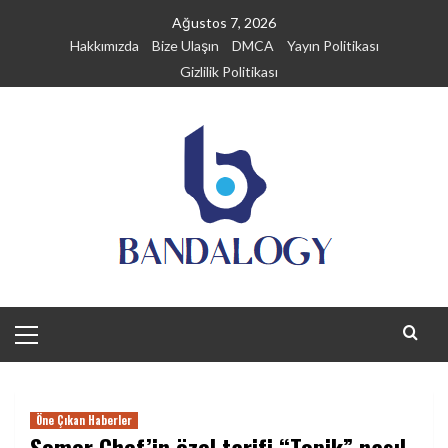
Skip
Ağustos 7, 2026
to
Hakkımızda
Bize Ulaşın
DMCA
Yayın Politikası
content
Gizlilik Politikası
Primary
Menu
Öne Çıkan Haberler
Somer Chef’in özel tarifi “Topik” nasıl