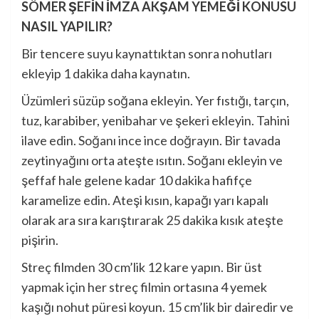
SÖMER ŞEFİN İMZA AKŞAM YEMEĞİ KONUSU
NASIL YAPILIR?
Bir tencere suyu kaynattıktan sonra nohutları
ekleyip 1 dakika daha kaynatın.
Üzümleri süzüp soğana ekleyin. Yer fıstığı, tarçın,
tuz, karabiber, yenibahar ve şekeri ekleyin. Tahini
ilave edin. Soğanı ince ince doğrayın. Bir tavada
zeytinyağını orta ateşte ısıtın. Soğanı ekleyin ve
şeffaf hale gelene kadar 10 dakika hafifçe
karamelize edin. Ateşi kısın, kapağı yarı kapalı
olarak ara sıra karıştırarak 25 dakika kısık ateşte
pişirin.
Streç filmden 30 cm’lik 12 kare yapın. Bir üst
yapmak için her streç filmin ortasına 4 yemek
kaşığı nohut püresi koyun. 15 cm’lik bir dairedir ve