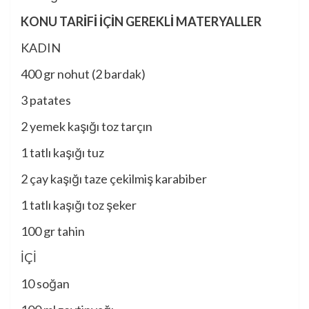
KONU TARİFİ İÇİN GEREKLİ MATERYALLER
KADIN
400 gr nohut (2 bardak)
3 patates
2 yemek kaşığı toz tarçın
1 tatlı kaşığı tuz
2 çay kaşığı taze çekilmiş karabiber
1 tatlı kaşığı toz şeker
100 gr tahin
İÇİ
10 soğan