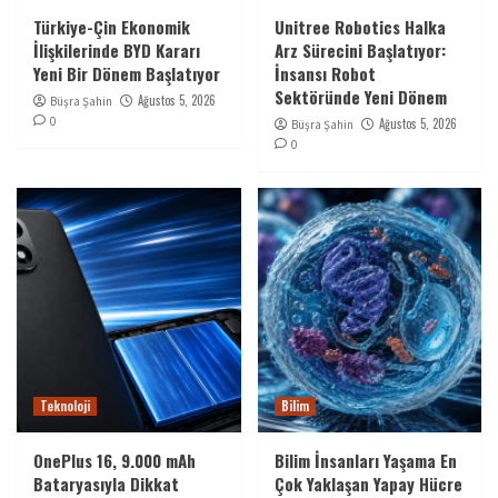
Türkiye-Çin Ekonomik
Unitree Robotics Halka
İlişkilerinde BYD Kararı
Arz Sürecini Başlatıyor:
Yeni Bir Dönem Başlatıyor
İnsansı Robot
Sektöründe Yeni Dönem
Ağustos 5, 2026
Büşra Şahin
0
Ağustos 5, 2026
Büşra Şahin
0
Teknoloji
Bilim
OnePlus 16, 9.000 mAh
Bilim İnsanları Yaşama En
Bataryasıyla Dikkat
Çok Yaklaşan Yapay Hücre