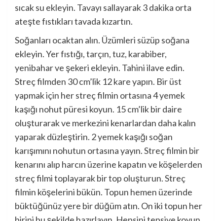
sıcak su ekleyin. Tavayı sallayarak 3 dakika orta
ateşte fıstıkları tavada kızartın.
Soğanları ocaktan alın. Üzümleri süzüp soğana
ekleyin. Yer fıstığı, tarçın, tuz, karabiber,
yenibahar ve şekeri ekleyin. Tahini ilave edin.
Streç filmden 30 cm’lik 12 kare yapın. Bir üst
yapmak için her streç filmin ortasına 4 yemek
kaşığı nohut püresi koyun. 15 cm’lik bir daire
oluşturarak ve merkezini kenarlardan daha kalın
yaparak düzleştirin. 2 yemek kaşığı soğan
karışımını nohutun ortasına yayın. Streç filmin bir
kenarını alıp harcın üzerine kapatın ve köşelerden
streç filmi toplayarak bir top oluşturun. Streç
filmin köşelerini bükün. Topun hemen üzerinde
büktüğünüz yere bir düğüm atın. On iki topun her
birini bu şekilde hazırlayın. Hepsini tepsiye koyun