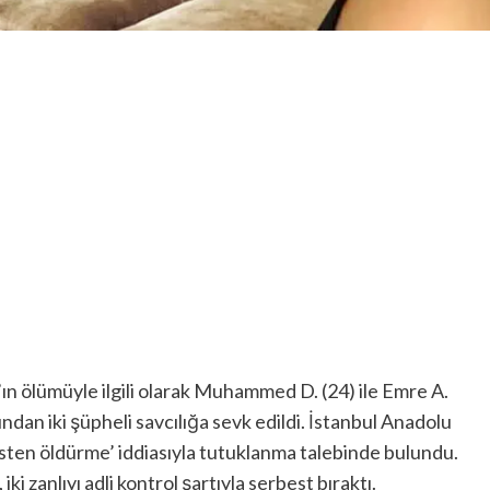
 ölümüyle ilgili olarak Muhammed D. (24) ile Emre A.
ından iki şüpheli savcılığa sevk edildi. İstanbul Anadolu
kasten öldürme’ iddiasıyla tutuklanma talebinde bulundu.
ki zanlıyı adli kontrol şartıyla serbest bıraktı.