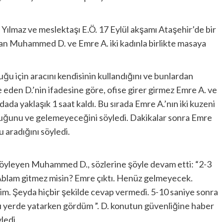
ılmaz ve meslektaşı E.Ö. 17 Eylül akşamı Ataşehir’de bir
unan Muhammed D. ve Emre A. iki kadınla birlikte masaya
u için aracını kendisinin kullandığını ve bunlardan
de eden D.’nin ifadesine göre, ofise girer girmez Emre A. ve
odada yaklaşık 1 saat kaldı. Bu sırada Emre A.’nın iki kuzeni
 olduğunu ve gelemeyeceğini söyledi. Dakikalar sonra Emre
 aradığını söyledi.
ı söyleyen Muhammed D., sözlerine şöyle devam etti: “2-3
‘Ablam gitmez misin? Emre çıktı. Henüz gelmeyecek.
dim. Şeyda hiçbir şekilde cevap vermedi. 5-10 saniye sonra
’yı yerde yatarken gördüm ”. D. konutun güvenliğine haber
ledi.