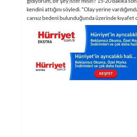
gidiyorum, bir şey ister misin? 15-20 dakika s
kendini attığını söyledi. “Olay yerine vardığım
cansız bedeni bulunduğunda üzerinde kıyafet o