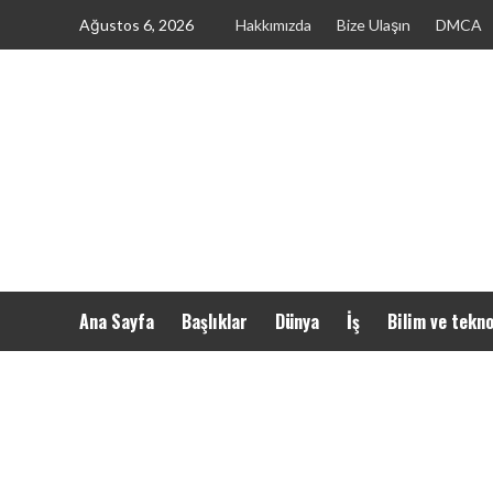
Skip
Ağustos 6, 2026
Hakkımızda
Bize Ulaşın
DMCA
to
content
Ana Sayfa
Başlıklar
Dünya
İş
Bilim ve tekno