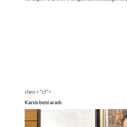
class = “cf”>
Karım beni aradı