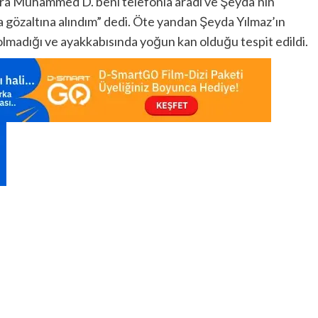
onra Muhammed D. beni telefonla aradı ve Şeyda’nın
da gözaltına alındım” dedi. Öte yandan Şeyda Yılmaz’ın
lmadığı ve ayakkabısında yoğun kan olduğu tespit edildi.