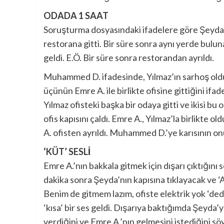
ODADA 1 SAAT
Soruşturma dosyasındaki ifadelere göre Şeyda Y
restorana gitti. Bir süre sonra aynı yerde bul
geldi. E.Ö. Bir süre sonra restorandan ayrıldı.
Muhammed D. ifadesinde, Yılmaz’ın sarhoş olduğ
üçünün Emre A. ile birlikte ofisine gittiğini ifa
Yılmaz ofisteki başka bir odaya gitti ve ikisi bu 
ofis kapısını çaldı. Emre A., Yılmaz’la birlikte
A. ofisten ayrıldı. Muhammed D.’ye karısının onu
‘KÜT’ SESLİ
Emre A.’nın bakkala gitmek için dışarı çıktığın
dakika sonra Şeyda’nın kapısına tıklayacak ve 
Benim de gitmem lazım, ofiste elektrik yok ‘de
‘kısa’ bir ses geldi. Dışarıya baktığımda Şeyda
verdiğini ve Emre A.’nın gelmesini istediğini söy