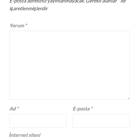
E-posta adresiniz yayınlanmayacak.
Gerekli alanlar
*
ile
işaretlenmişlerdir
Yorum
*
Ad
*
E-posta
*
İnternet sitesi