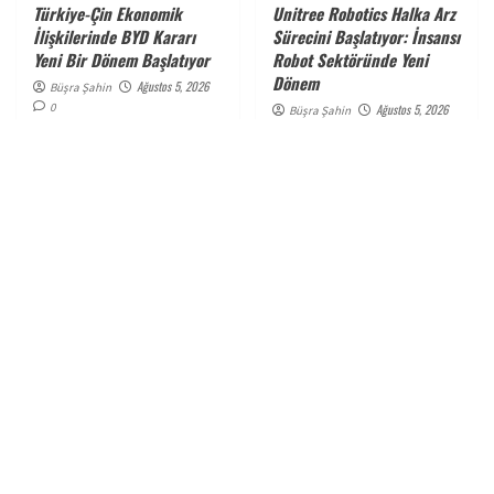
Türkiye-Çin Ekonomik
Unitree Robotics Halka Arz
İlişkilerinde BYD Kararı
Sürecini Başlatıyor: İnsansı
Yeni Bir Dönem Başlatıyor
Robot Sektöründe Yeni
Dönem
Ağustos 5, 2026
Büşra Şahin
0
Ağustos 5, 2026
Büşra Şahin
0
Teknoloji
Bilim
OnePlus 16, 9.000 mAh
Bilim İnsanları Yaşama En
Bataryasıyla Dikkat
Çok Yaklaşan Yapay Hücre
Çekiyor
Sistemini Geliştirdi