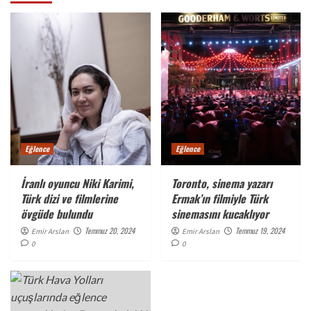
Eğlence
Eğlence
İranlı oyuncu Niki Karimi,
Toronto, sinema yazarı
Türk dizi ve filmlerine
Ermak’ın filmiyle Türk
övgüde bulundu
sinemasını kucaklıyor
Temmuz 20, 2024
Temmuz 19, 2024
Emir Arslan
Emir Arslan
0
0