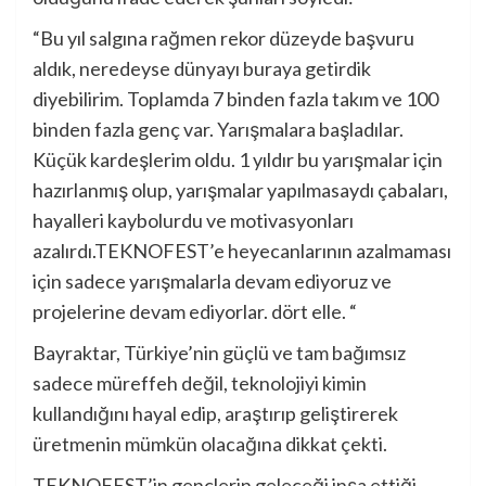
“Bu yıl salgına rağmen rekor düzeyde başvuru
aldık, neredeyse dünyayı buraya getirdik
diyebilirim. Toplamda 7 binden fazla takım ve 100
binden fazla genç var. Yarışmalara başladılar.
Küçük kardeşlerim oldu. 1 yıldır bu yarışmalar için
hazırlanmış olup, yarışmalar yapılmasaydı çabaları,
hayalleri kaybolurdu ve motivasyonları
azalırdı.TEKNOFEST’e heyecanlarının azalmaması
için sadece yarışmalarla devam ediyoruz ve
projelerine devam ediyorlar. dört elle. “
Bayraktar, Türkiye’nin güçlü ve tam bağımsız
sadece müreffeh değil, teknolojiyi kimin
kullandığını hayal edip, araştırıp geliştirerek
üretmenin mümkün olacağına dikkat çekti.
TEKNOFEST’in gençlerin geleceği inşa ettiği