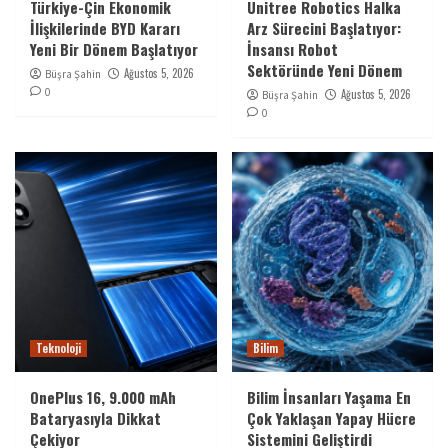
Türkiye-Çin Ekonomik
Unitree Robotics Halka
İlişkilerinde BYD Kararı
Arz Sürecini Başlatıyor:
Yeni Bir Dönem Başlatıyor
İnsansı Robot
Sektöründe Yeni Dönem
Ağustos 5, 2026
Büşra Şahin
0
Ağustos 5, 2026
Büşra Şahin
0
Teknoloji
Bilim
OnePlus 16, 9.000 mAh
Bilim İnsanları Yaşama En
Bataryasıyla Dikkat
Çok Yaklaşan Yapay Hücre
Çekiyor
Sistemini Geliştirdi