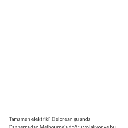
Tamamen elektrikli Delorean şu anda
Canberra'dan Melbourne'a doğru yol alıyor ve bu