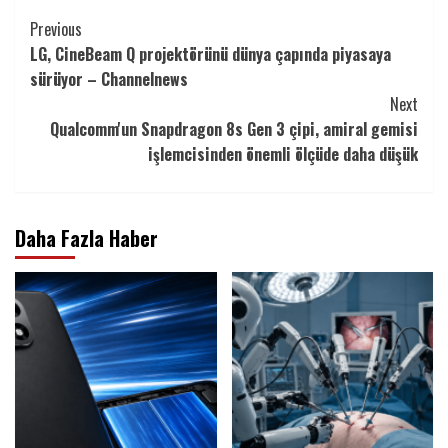
Continue
Previous
LG, CineBeam Q projektörünü dünya çapında piyasaya
Reading
sürüyor – Channelnews
Next
Qualcomm'un Snapdragon 8s Gen 3 çipi, amiral gemisi
işlemcisinden önemli ölçüde daha düşük
Daha Fazla Haber