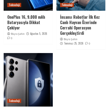
Teknoloji
Teknoloji
OnePlus 16, 9.000 mAh
İnsansı Robotlar İlk Kez
Bataryasıyla Dikkat
Canlı Hayvan Üzerinde
Çekiyor
Cerrahi Operasyon
Gerçekleştirdi
Ağustos 5, 2026
Büşra Şahin
0
Büşra Şahin
Temmuz 25, 2026
0
Teknoloji