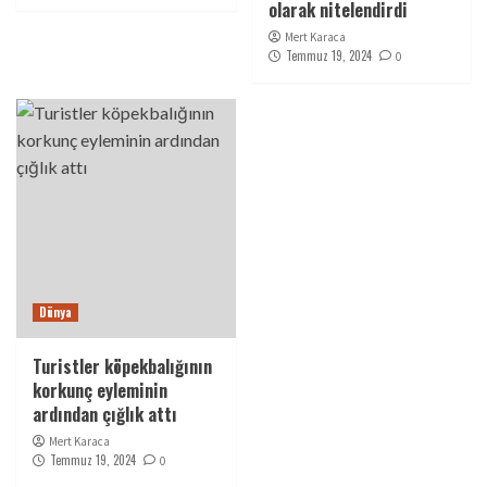
olarak nitelendirdi
Mert Karaca
Temmuz 19, 2024
0
Dünya
Turistler köpekbalığının
korkunç eyleminin
ardından çığlık attı
Mert Karaca
Temmuz 19, 2024
0