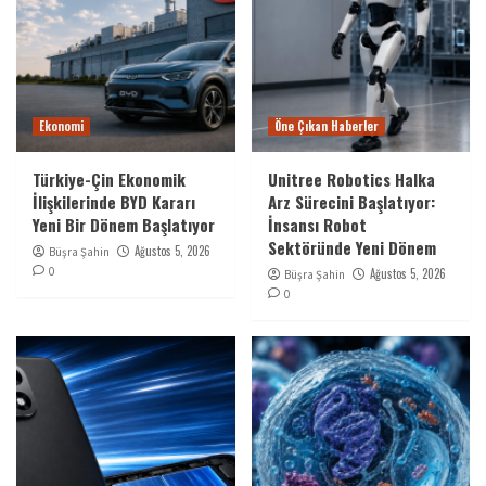
Ekonomi
Öne Çıkan Haberler
Türkiye-Çin Ekonomik
Unitree Robotics Halka
İlişkilerinde BYD Kararı
Arz Sürecini Başlatıyor:
Yeni Bir Dönem Başlatıyor
İnsansı Robot
Sektöründe Yeni Dönem
Ağustos 5, 2026
Büşra Şahin
0
Ağustos 5, 2026
Büşra Şahin
0