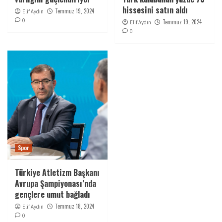
hissesini satın aldı
Temmuz 19, 2024
Elif Aydın
0
Temmuz 19, 2024
Elif Aydın
0
Spor
Türkiye Atletizm Başkanı
Avrupa Şampiyonası’nda
gençlere umut bağladı
Temmuz 18, 2024
Elif Aydın
0