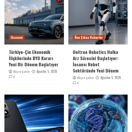
Ekonomi
Öne Çıkan Haberler
Türkiye-Çin Ekonomik
Unitree Robotics Halka
İlişkilerinde BYD Kararı
Arz Sürecini Başlatıyor:
Yeni Bir Dönem Başlatıyor
İnsansı Robot
Sektöründe Yeni Dönem
Ağustos 5, 2026
Büşra Şahin
0
Ağustos 5, 2026
Büşra Şahin
0