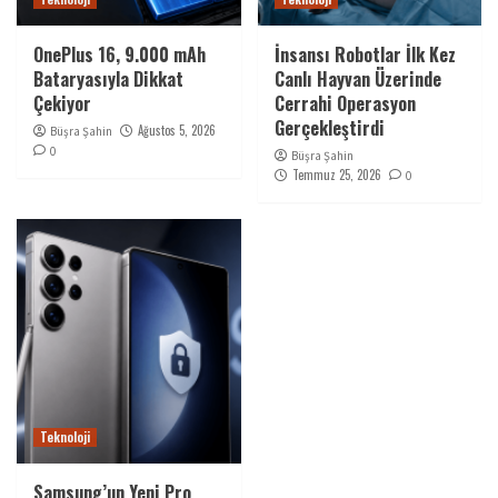
OnePlus 16, 9.000 mAh
İnsansı Robotlar İlk Kez
Bataryasıyla Dikkat
Canlı Hayvan Üzerinde
Çekiyor
Cerrahi Operasyon
Gerçekleştirdi
Ağustos 5, 2026
Büşra Şahin
0
Büşra Şahin
Temmuz 25, 2026
0
Teknoloji
Samsung’un Yeni Pro