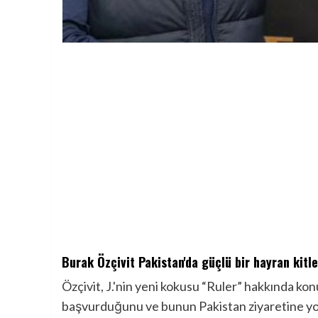
Burak Özçivit Pakistan'da güçlü bir hayran kitl
Özçivit, J.'nin yeni kokusu “Ruler” hakkında konu
başvurduğunu ve bunun Pakistan ziyaretine yol a