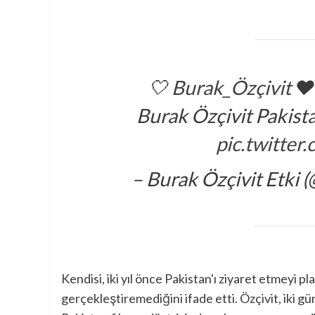
🤍
❤️
Burak Özçivit Pakist
pic.twitte
– Burak Özçivit Etki 
Kendisi, iki yıl önce Pakistan'ı ziyaret etmeyi 
gerçekleştiremediğini ifade etti. Özçivit, iki gü