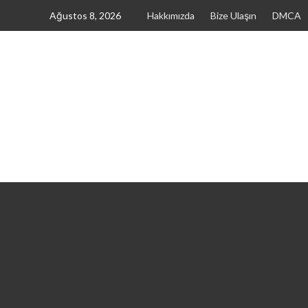
Skip
Ağustos 8, 2026
Hakkımızda
Bize Ulaşın
DMCA
to
content