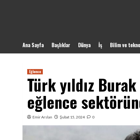
Ana Sayfa
Başlıklar
Dünya
İş
Bilim ve tekno
Eğlence
Türk yıldız Burak
eğlence sektörün
Emir Arslan
Şubat 15, 2024
0