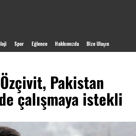
loji
Spor
Eğlence
Hakkımızda
Bize Ulaşın
 Özçivit, Pakistan
de çalışmaya istekli