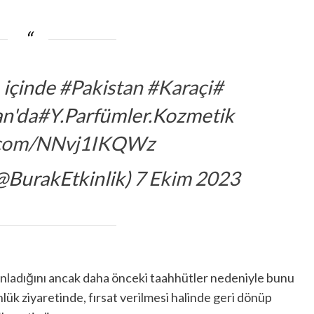
 içinde
#Pakistan
#Karaçi
#Burak_Özçivit
an'da
#Y
.Parfümler.Kozmetik
r.com/NNvj1IKQWz
(@BurakEtkinlik)
7 Ekim 2023
planladığını ancak daha önceki taahhütler nedeniyle bunu
nlük ziyaretinde, fırsat verilmesi halinde geri dönüp