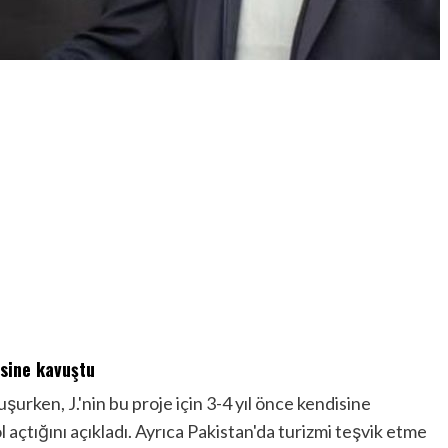
esine kavuştu
şurken, J.'nin bu proje için 3-4 yıl önce kendisine
çtığını açıkladı. Ayrıca Pakistan'da turizmi teşvik etme