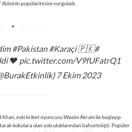
 dizisinin popülaritesini vurguladı.
dim
#Pakistan
#Karaçi
🇵🇰
#Burak_Özçivit
ldi ❤️
pic.twitter.com/V9fUFatrQ1
(@BurakEtkinlik)
7 Ekim 2023
 Khan, eski kriket oyuncusu Wasim Akram ile başlayıp
anıtarak kokulara olan yolculuklarından bahsetmişti. Popüler