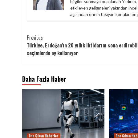
bilgiler sunmaya odaklanan Yıldırım,
etkileyen gelişmeleri yakından incel
açısından önem taşıyan konuları ön 
Continue
Previous
Türkiye, Erdoğan’ın 20 yıllık iktidarını sona erdirebi
Reading
seçimlerde oy kullanıyor
Daha Fazla Haber
Öne Çıkan Haberler
Öne Çıkan Hab