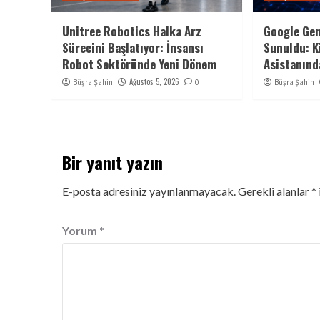
Unitree Robotics Halka Arz
Google Gem
Sürecini Başlatıyor: İnsansı
Sunuldu: K
Robot Sektöründe Yeni Dönem
Asistanınd
Ağustos 5, 2026
Büşra Şahin
0
Büşra Şahin
Bir yanıt yazın
E-posta adresiniz yayınlanmayacak.
Gerekli alanlar
*
Yorum
*