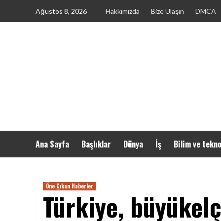
Skip
Ağustos 8, 2026
Hakkımızda
Bize Ulaşın
DMCA
to
content
Ana Sayfa
Başlıklar
Dünya
İş
Bilim ve tekno
Öne Çıkan Haberler
Türkiye, büyükelç