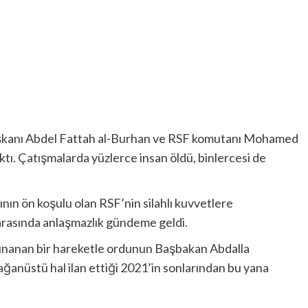
başkanı Abdel Fattah al-Burhan ve RSF komutanı Mohamed
ı. Çatışmalarda yüzlerce insan öldü, binlercesi de
ının ön koşulu olan RSF’nin silahlı kuvvetlere
arasında anlaşmazlık gündeme geldi.
 kınanan bir hareketle ordunun Başbakan Abdalla
anüstü hal ilan ettiği 2021’in sonlarından bu yana