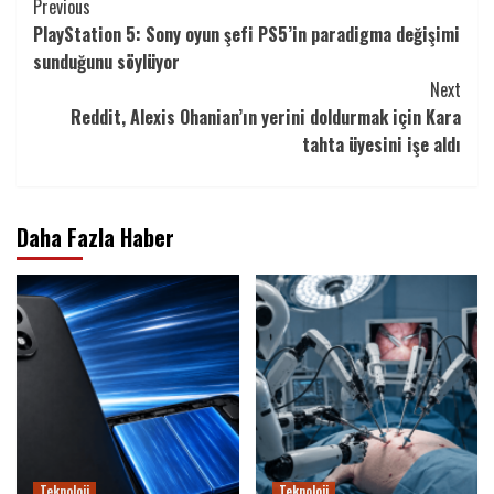
Continue
Previous
PlayStation 5: Sony oyun şefi PS5’in paradigma değişimi
Reading
sunduğunu söylüyor
Next
Reddit, Alexis Ohanian’ın yerini doldurmak için Kara
tahta üyesini işe aldı
Daha Fazla Haber
Teknoloji
Teknoloji