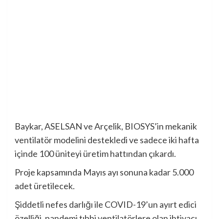
Baykar, ASELSAN ve Arçelik, BIOSYS’in mekanik
ventilatör modelini destekledi ve sadece iki hafta
içinde 100 üniteyi üretim hattından çıkardı.
Proje kapsamında Mayıs ayı sonuna kadar 5.000
adet üretilecek.
Şiddetli nefes darlığı ile COVID-19’un ayırt edici
özelliği, pandemi tıbbi ventilatörlere olan ihtiyacı