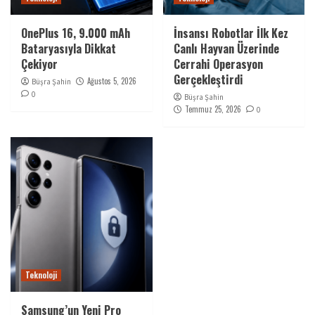
OnePlus 16, 9.000 mAh
İnsansı Robotlar İlk Kez
Bataryasıyla Dikkat
Canlı Hayvan Üzerinde
Çekiyor
Cerrahi Operasyon
Gerçekleştirdi
Ağustos 5, 2026
Büşra Şahin
0
Büşra Şahin
Temmuz 25, 2026
0
Teknoloji
Samsung’un Yeni Pro