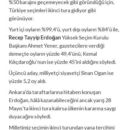
%50 barajını geçemeyecek gibi göründüğü için,
Türkiye seçimleri ikinci tura gidiyor gibi
görünüyor.
Yurt içi oyların %99,4’ü, yurt dışı oyların %84’ü ile,
Recep Tayyip Erdoğan
Yüksek Seçim Kurulu
Başkanı Ahmet Yener, gazetecilere verdiği
demeçte oyların yüzde 49,4’ünü, Kemal
Kılıçdaroğlu’nun ise yüzde 45’ini aldığını söyledi.
Üçüncü aday, milliyetçi siyasetçi Sinan Ogan ise
yüzde 5,2 oy aldı.
Ankara’da taraftarlarına hitaben konuşan
Erdoğan, hâlâ kazanabileceğini ancak yarış 28
Mayıs’ta ikinci tura kalırsa ülkenin kararına saygı
duyacağını söyledi.
Milletimiz seçimin ikinci turundan yana tercihini