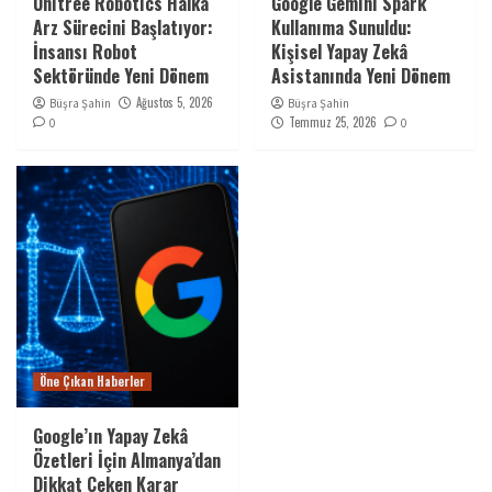
Unitree Robotics Halka
Google Gemini Spark
Arz Sürecini Başlatıyor:
Kullanıma Sunuldu:
İnsansı Robot
Kişisel Yapay Zekâ
Sektöründe Yeni Dönem
Asistanında Yeni Dönem
Ağustos 5, 2026
Büşra Şahin
Büşra Şahin
Temmuz 25, 2026
0
0
Öne Çıkan Haberler
Google’ın Yapay Zekâ
Özetleri İçin Almanya’dan
Dikkat Çeken Karar