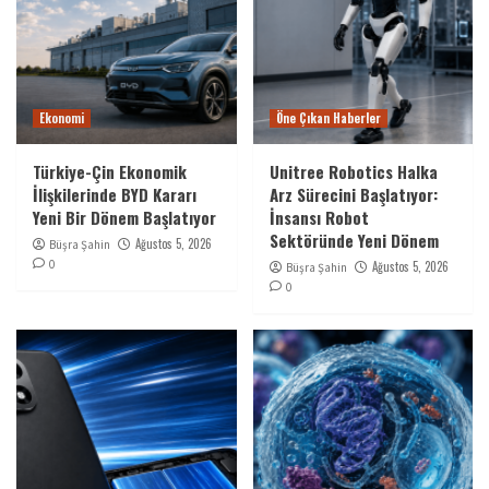
Ekonomi
Öne Çıkan Haberler
Türkiye-Çin Ekonomik
Unitree Robotics Halka
İlişkilerinde BYD Kararı
Arz Sürecini Başlatıyor:
Yeni Bir Dönem Başlatıyor
İnsansı Robot
Sektöründe Yeni Dönem
Ağustos 5, 2026
Büşra Şahin
0
Ağustos 5, 2026
Büşra Şahin
0