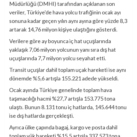
Müdürlüğü (DMHI) tarafından açıklanan son
veriler, Türkiye'de hava yolcu trafiğinin ocak ayı
sonuna kadar geçen yılın aynı ayına göre yüzde 8,3
artarak 14,76 milyon kişiye ulaştığını gösterdi.
Verilere göre ay boyunca iç hat uçuşlarında
yaklaşık 7,06 milyon yolcunun yanı sıra dış hat
uçuşlarında 7,7 milyon yolcu seyahat etti.
Transit uçuşlar dahil toplam uçak hareketi ise aynı
dönemde %5,6 artışla 155.221 adede yükseldi.
Ocak ayında Türkiye genelinde toplam hava
taşımacılığı hacmi %27,7 artışla 153.775 tona
ulaştı. Bunun 8.131 tonu iç hatlarda, 145.644 tonu
ise dış hatlarda gerçekleşti.
Ayrıca ülke çapında bagaj, kargo ve posta dahil
toplam yük hareketi %15,5 artışla 337.573 tona