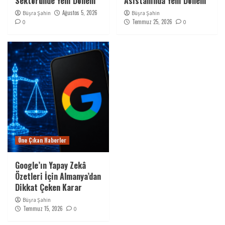
Sektöründe Yeni Dönem
Asistanında Yeni Dönem
Ağustos 5, 2026
Büşra Şahin
Büşra Şahin
Temmuz 25, 2026
0
0
Öne Çıkan Haberler
Google’ın Yapay Zekâ
Özetleri İçin Almanya’dan
Dikkat Çeken Karar
Büşra Şahin
Temmuz 15, 2026
0