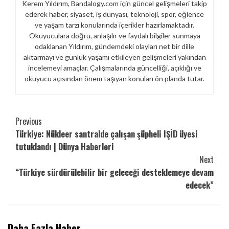
Kerem Yıldırım, Bandalogy.com için güncel gelişmeleri takip
ederek haber, siyaset, iş dünyası, teknoloji, spor, eğlence
ve yaşam tarzı konularında içerikler hazırlamaktadır.
Okuyuculara doğru, anlaşılır ve faydalı bilgiler sunmaya
odaklanan Yıldırım, gündemdeki olayları net bir dille
aktarmayı ve günlük yaşamı etkileyen gelişmeleri yakından
incelemeyi amaçlar. Çalışmalarında güncelliği, açıklığı ve
okuyucu açısından önem taşıyan konuları ön planda tutar.
Continue
Previous
Türkiye: Nükleer santralde çalışan şüpheli IŞİD üyesi
Reading
tutuklandı | Dünya Haberleri
Next
“Türkiye sürdürülebilir bir geleceği desteklemeye devam
edecek”
Daha Fazla Haber