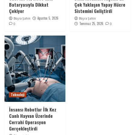
Bataryasıyla Dikkat
Çok Yaklaşan Yapay Hücre
Çekiyor
Sistemini Geliştirdi
Ağustos 5, 2026
Büşra Şahin
Büşra Şahin
Temmuz 25, 2026
0
0
Teknoloji
İnsansı Robotlar İlk Kez
Canlı Hayvan Üzerinde
Cerrahi Operasyon
Gerçekleştirdi