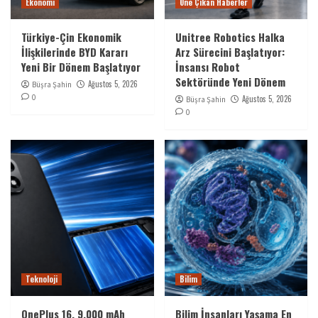
Ekonomi
Öne Çıkan Haberler
Türkiye-Çin Ekonomik
Unitree Robotics Halka
İlişkilerinde BYD Kararı
Arz Sürecini Başlatıyor:
Yeni Bir Dönem Başlatıyor
İnsansı Robot
Sektöründe Yeni Dönem
Ağustos 5, 2026
Büşra Şahin
0
Ağustos 5, 2026
Büşra Şahin
0
Teknoloji
Bilim
OnePlus 16, 9.000 mAh
Bilim İnsanları Yaşama En