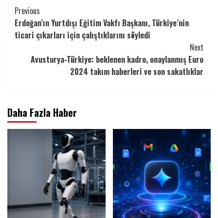
Continue
Previous
Erdoğan’ın Yurtdışı Eğitim Vakfı Başkanı, Türkiye’nin
Reading
ticari çıkarları için çalıştıklarını söyledi
Next
Avusturya-Türkiye: beklenen kadro, onaylanmış Euro
2024 takım haberleri ve son sakatlıklar
Daha Fazla Haber