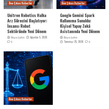
Öne Çıkan Haberler
Öne Çıkan Haberler
Unitree Robotics Halka
Google Gemini Spark
Arz Sürecini Başlatıyor:
Kullanıma Sunuldu:
İnsansı Robot
Kişisel Yapay Zekâ
Sektöründe Yeni Dönem
Asistanında Yeni Dönem
Ağustos 5, 2026
Büşra Şahin
Büşra Şahin
Temmuz 25, 2026
0
0
Öne Çıkan Haberler