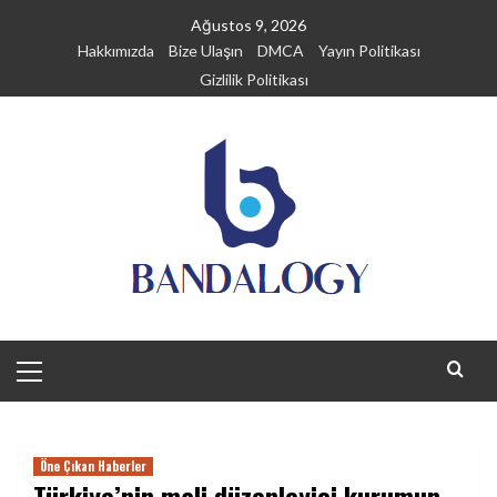
Skip
Ağustos 9, 2026
to
Hakkımızda
Bize Ulaşın
DMCA
Yayın Politikası
content
Gizlilik Politikası
Primary
Menu
Öne Çıkan Haberler
Türkiye’nin mali düzenleyici kurumun