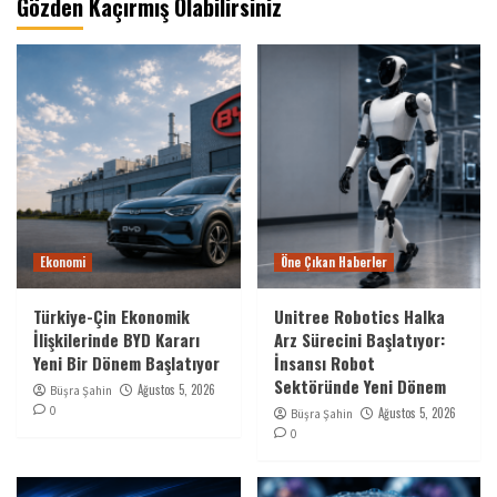
Gözden Kaçırmış Olabilirsiniz
Ekonomi
Öne Çıkan Haberler
Türkiye-Çin Ekonomik
Unitree Robotics Halka
İlişkilerinde BYD Kararı
Arz Sürecini Başlatıyor:
Yeni Bir Dönem Başlatıyor
İnsansı Robot
Sektöründe Yeni Dönem
Ağustos 5, 2026
Büşra Şahin
0
Ağustos 5, 2026
Büşra Şahin
0