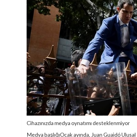
Cihazınızda medya oynatımı desteklenmiyor
Medya başlığı
Ocak ayında, Juan Guaidó Ulusal M