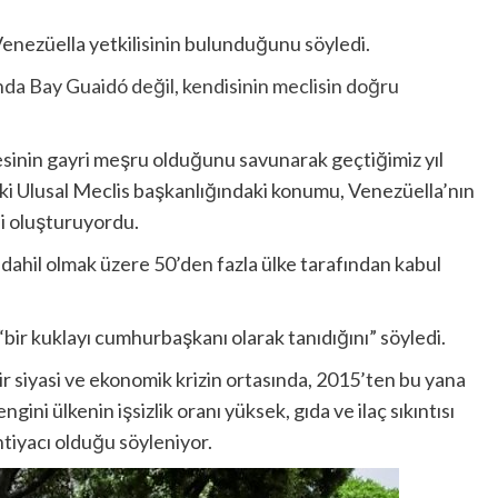
 Venezüella yetkilisinin bulunduğunu söyledi.
da Bay Guaidó değil, kendisinin meclisin doğru
inin gayri meşru olduğunu savunarak geçtiğimiz yıl
eki Ulusal Meclis başkanlığındaki konumu, Venezüella’nın
i oluşturuyordu.
dahil olmak üzere 50’den fazla ülke tarafından kabul
ir kuklayı cumhurbaşkanı olarak tanıdığını” söyledi.
bir siyasi ve ekonomik krizin ortasında, 2015’ten bu yana
ini ülkenin işsizlik oranı yüksek, gıda ve ilaç sıkıntısı
htiyacı olduğu söyleniyor.