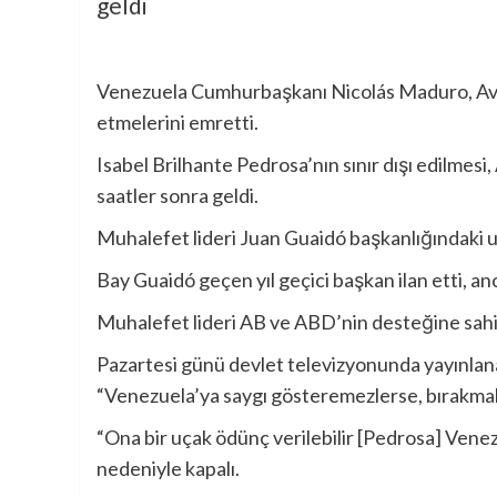
geldi
Venezuela Cumhurbaşkanı Nicolás Maduro, Avrup
etmelerini emretti.
Isabel Brilhante Pedrosa’nın sınır dışı edilmes
saatler sonra geldi.
Muhalefet lideri Juan Guaidó başkanlığındaki ulus
Bay Guaidó geçen yıl geçici başkan ilan etti, 
Muhalefet lideri AB ve ABD’nin desteğine sahi
Pazartesi günü devlet televizyonunda yayınl
“Venezuela’ya saygı gösteremezlerse, bırakmalı
“Ona bir uçak ödünç verilebilir [Pedrosa] Vene
nedeniyle kapalı.