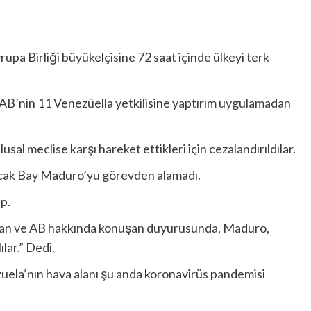
a Birliği büyükelçisine 72 saat içinde ülkeyi terk
i, AB’nin 11 Venezüella yetkilisine yaptırım uygulamadan
al meclise karşı hareket ettikleri için cezalandırıldılar.
ancak Bay Maduro’yu görevden alamadı.
p.
anan ve AB hakkında konuşan duyurusunda, Maduro,
lar.” Dedi.
zuela’nın hava alanı şu anda koronavirüs pandemisi