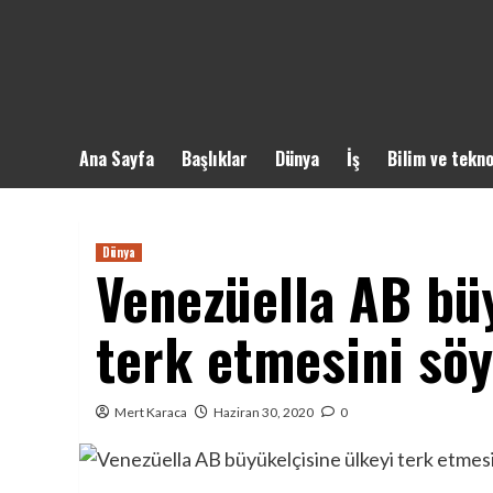
Ana Sayfa
Başlıklar
Dünya
İş
Bilim ve tekno
Dünya
Venezüella AB büy
terk etmesini söy
Mert Karaca
Haziran 30, 2020
0