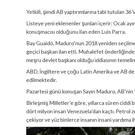
Yetkili, şimdi AB yaptırımlarına tabi tutulan 36
Listeye yeni eklenenler şunları içerir:
Ocak ayın
konuşmacısı olduğunu ilan eden Luis Parra.
Bay Guaidó, Maduro’nun 2018 yeniden seçilmes
geçici başkan ilan etti. Muhalefet önderliğind
meşru devlet başkanı olduğu iddiasının temelin
ABD, İngiltere ve çoğu Latin Amerika ve AB de 
edilmektedir.
Pazartesi günü konuşan Sayın Maduro, AB’nin “b
Birleşmiş Milletler’e göre, yıllarca süren ciddi 
dört milyon insan Venezuela’dan kaçtı. Petrol zeng
çekiyor ve yüz binlerce insanın insani yardıma i