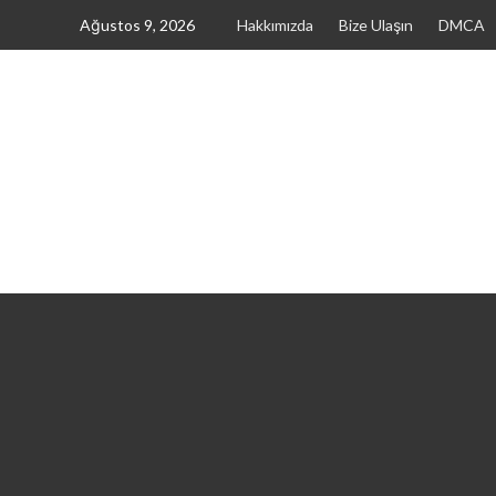
Skip
Ağustos 9, 2026
Hakkımızda
Bize Ulaşın
DMCA
to
content