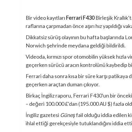
Bir video kayıtları
Ferrari F430
Birleşik Krallık'
raflarına çarpmadan önce aşırı hız yapıldığı vaka
Dikkatsiz sürüş olayının bu hafta başlarında 
Norwich şehrinde meydana geldiği bildirildi.
Videoda, kırmızı spor otomobilin yüksek hızla v
geçerken sürücü aracın kontrolünü kaybedip bisi
Ferrari daha sonra kısa bir süre karşı patikaya d
geçerken araçtan duman çıkıyor.
Birkaç İngiliz raporu, Ferrari F430'un bir öncek
– değeri 100.000 £'dan (195.000 AU $) fazla oldu
İngiliz gazetesi
Güneş
fail olduğu iddia edilen k
ihlal ettiği gerekçesiyle tutuklandığını iddia etti