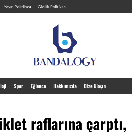
Yayın Politikası
Gizlilik Politikası
loji
Spor
Eğlence
Hakkımızda
Bize Ulaşın
iklet raflarına çarptı,