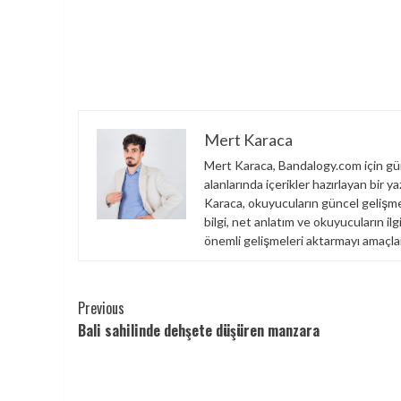
Mert Karaca
Mert Karaca, Bandalogy.com için gün
alanlarında içerikler hazırlayan bir 
Karaca, okuyucuların güncel gelişme
bilgi, net anlatım ve okuyucuların ilg
önemli gelişmeleri aktarmayı amaçlar
Continue
Previous
Bali sahilinde dehşete düşüren manzara
Reading