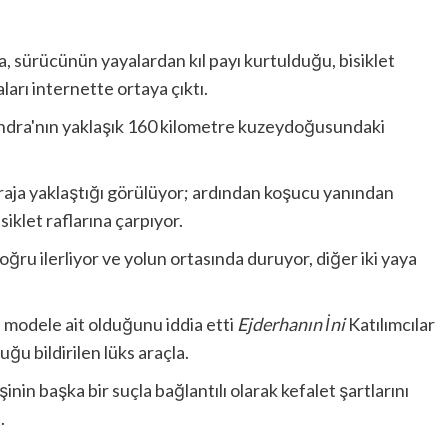
ta, sürücünün yayalardan kıl payı kurtulduğu, bisiklet
ları internette ortaya çıktı.
Londra'nın yaklaşık 160 kilometre kuzeydoğusundaki
iraja yaklaştığı görülüyor; ardından koşucu yanından
klet raflarına çarpıyor.
oğru ilerliyor ve yolun ortasında duruyor, diğer iki yaya
i modele ait olduğunu iddia etti
Ejderhanın İni
Katılımcılar
ğu bildirilen lüks araçla.
işinin başka bir suçla bağlantılı olarak kefalet şartlarını
.