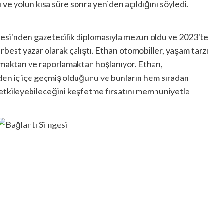
ve yolun kısa süre sonra yeniden açıldığını söyledi.
tesi'nden gazetecilik diplomasıyla mezun oldu ve 2023'te
est yazar olarak çalıştı. Ethan otomobiller, yaşam tarzı
ırmaktan ve raporlamaktan hoşlanıyor. Ethan,
nden iç içe geçmiş olduğunu ve bunların hem sıradan
 etkileyebileceğini keşfetme fırsatını memnuniyetle