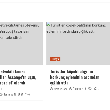
Dünya
letvekili James
Turistler köpekbalığının
ulian Assange’ın uçuş
korkunç eyleminin ardından
‘rezalet’ olarak
çığlık attı
di
Temmuz 19, 2024
Mert Karaca
0
Temmuz 19, 2024
0