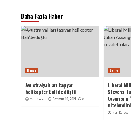
Daha Fazla Haber
Dünya
Dünya
Avustralyalıları taşıyan
Liberal Mil
helikopter Bali’de düştü
Stevens, J
tasarısını 
Temmuz 19, 2024
Mert Karaca
0
nitelendir
Mert Karaca