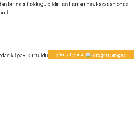
an birine ait olduğu bildirilen Ferrari'nin, kazadan önce
andı.
görüş
1 görsel