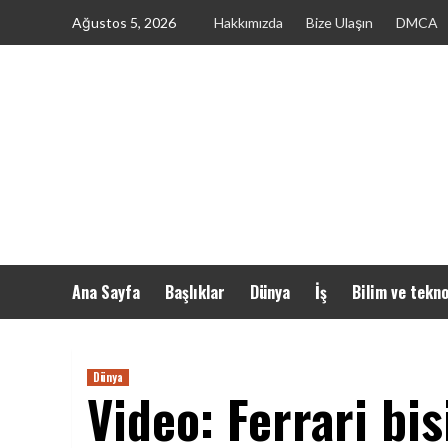
Skip
Ağustos 5, 2026
Hakkımızda
Bize Ulaşın
DMCA
to
content
Ana Sayfa
Başlıklar
Dünya
İş
Bilim ve tekno
Dünya
Video: Ferrari bis