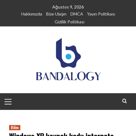
Skip
Ağustos 9, 2026
to
Hakkımızda
Bize Ulaşın
DMCA
Yayın Politikası
content
Gizlilik Politikası
Primary
Menu
Bilim
Windows XP kaynak kodu internete