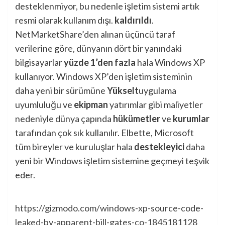
desteklenmiyor, bu nedenle işletim sistemi artık
resmi olarak kullanım dışı.
kaldırıldı
.
NetMarketShare’den alınan üçüncü taraf
verilerine göre, dünyanın dört bir yanındaki
bilgisayarlar
yüzde 1’den fazla
hala Windows XP
kullanıyor. Windows XP’den işletim sisteminin
daha yeni bir sürümüne
Yükselt
uygulama
uyumluluğu ve
ekipman
yatırımlar gibi maliyetler
nedeniyle dünya çapında
hükümetler
ve
kurumlar
tarafından çok sık kullanılır. Elbette, Microsoft
tüm bireyler ve kuruluşlar hala
destekleyici
daha
yeni bir Windows işletim sistemine geçmeyi teşvik
eder.
https://gizmodo.com/windows-xp-source-code-
leaked-by-apparent-bill-gates-co-1845181128