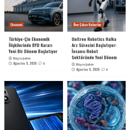
Ekonomi
Öne Çıkan Haberler
Türkiye-Çin Ekonomik
Unitree Robotics Halka
İlişkilerinde BYD Kararı
Arz Sürecini Başlatıyor:
Yeni Bir Dönem Başlatıyor
İnsansı Robot
Sektöründe Yeni Dönem
Büşra Şahin
Ağustos 5, 2026
0
Büşra Şahin
Ağustos 5, 2026
0