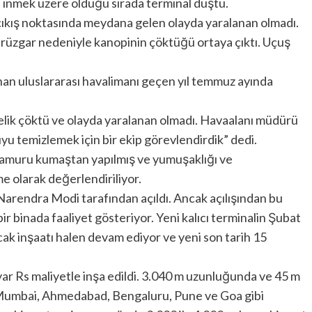
inmek üzere olduğu sırada terminal düştü.
 çıkış noktasında meydana gelen olayda yaralanan olmadı.
li rüzgar nedeniyle kanopinin çöktüğü ortaya çıktı. Uçuş
nan uluslararası havalimanı geçen yıl temmuz ayında
gelik çöktü ve olayda yaralanan olmadı. Havaalanı müdürü
u temizlemek için bir ekip görevlendirdik” dedi.
 hamuru kumaştan yapılmış ve yumuşaklığı ve
eme olarak değerlendiriliyor.
rendra Modi tarafından açıldı. Ancak açılışından bu
ir binada faaliyet gösteriyor. Yeni kalıcı terminalin Şubat
k inşaatı halen devam ediyor ve yeni son tarih 15
lyar Rs maliyetle inşa edildi. 3.040 m uzunluğunda ve 45 m
i, Mumbai, Ahmedabad, Bengaluru, Pune ve Goa gibi