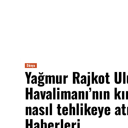
Dünya
Yağmur Rajkot Ul
Havalimanı’nın kır
nasıl tehlikeye at
Haberleri