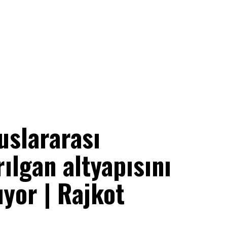
uslararası
ılgan altyapısını
ıyor | Rajkot