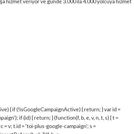
uşa hizmet veriyor ve günde 3.000 ila 4.000 yolcuya hizmet
 { if (!isGoogleCampaignActive) { return; } var id =
if (id) { return; } (function(f, b, e, v, n, t, s) { t =
c = v; t.id = 'toi-plus-google-campaign'; s =