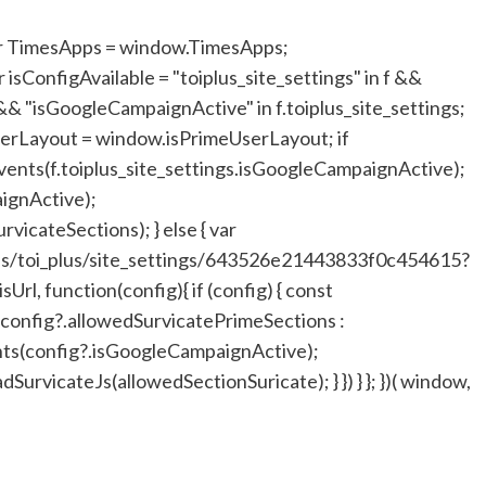
ar TimesApps = window.TimesApps;
isConfigAvailable = "toiplus_site_settings" in f &&
&& "isGoogleCampaignActive" in f.toiplus_site_settings;
serLayout = window.isPrimeUserLayout; if
vents(f.toiplus_site_settings.isGoogleCampaignActive);
ignActive);
vicateSections); } else { var
eeds/toi_plus/site_settings/643526e21443833f0c454615?
l, function(config){ if (config) { const
 config?.allowedSurvicatePrimeSections :
nts(config?.isGoogleCampaignActive);
rvicateJs(allowedSectionSuricate); } }) } }; })( window,