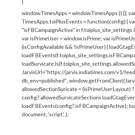
}
window.TimesApps = window.TimesApps || {}; v
TimesApps.toiPlusEvents = function(config) { var 
"isFBCampaignActive" in f.toiplus_site_settings 
var isPrimeUser = window.isPrime; var isPrimeU
(isConfigAvailable && !isPrimeUser) { loadGtagE
loadFBEvents(f.toiplus_site_settings.isFBCampa
loadSurvicateJs(f.toiplus_site_settings.allowedSur
JarvisUrl="https://jarvis.indiatimes.com/v1/f
db_env=published"; window.getFromClient(JarvisUr
allowedSectionSuricate = (isPrimeUserLayout) ?
config?.allowedSurvicateSections loadGtagEve
loadFBEvents(config?.isFBCampaignActive); loadSu
document, 'script', );