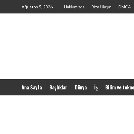
Skip
Ağustos 5, 2026
Hakkımızda
Bize Ulaşın
DMCA
to
content
Ana Sayfa
Başlıklar
Dünya
İş
Bilim ve tekno