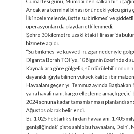
Cumartesi günü, Mumbai’den kalkan bir uçağın 
Ancak ara terminal binası önündeki yolcu giriş
İlk incelemelerde, üstte su birikmesi ve şiddet
operasyonları da olaydan etkilenmedi.
Şehre 30 kilometre uzaklıktaki Hirasar’da bulu
hizmete açıldı.
“Su birikmesi ve kuvvetli rüzgar nedeniyle göl
Diganta Borah TOI’ye, “Gölgenin üzerindeki suy
Kaynaklara göre gölgelik, sürdürülebilir odun
dayanıklılığıyla bilinen yüksek kaliteli bir malz
Havaalanı geçen yıl Temmuz ayında Başbakan Na
yana havalimanı, kargo elleçleme amaçlı geçici b
2024 sonuna kadar tamamlanması planlandı anca
Ağustos olarak belirlendi.
Bu 1.025 hektarlık sıfırdan havaalanı, 1.405 mi
genişliğindeki piste sahip bu havaalanı, Delh