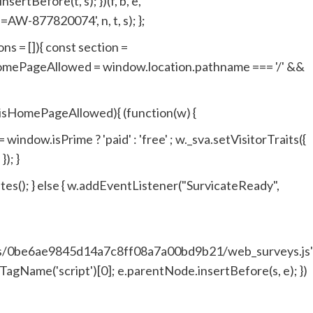
tBefore(t, s); })(f, b, e,
W-877820074', n, t, s); };
s = []){ const section =
sHomePageAllowed = window.location.pathname === '/' &&
| isHomePageAllowed){ (function(w) {
window.isPrime ? 'paid' : 'free' ; w._sva.setVisitorTraits({
); }
butes(); } else { w.addEventListener("SurvicateReady",
ces/0be6ae9845d14a7c8ff08a7a00bd9b21/web_surveys.js"
agName('script')[0]; e.parentNode.insertBefore(s, e); })