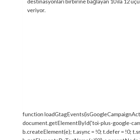
destinasyonları birbirine bağlayan 10 ila 12 uç
veriyor.
function loadGtagEvents(isGoogleCampaignActive)
document.getElementById('toi-plus-google-campaign'); 
b.createElement(e); t.async = !0; t.defer = !0; t.sr