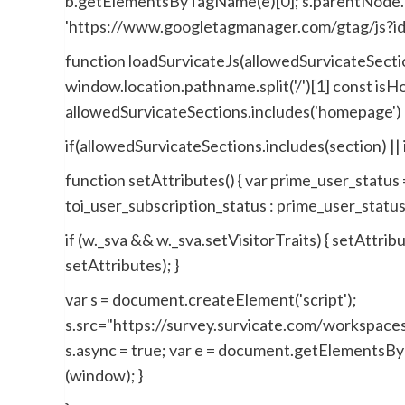
b.getElementsByTagName(e)[0]; s.parentNode.inser
'https://www.googletagmanager.com/gtag/js?id=A
function loadSurvicateJs(allowedSurvicateSection
window.location.pathname.split('/')[1] const i
allowedSurvicateSections.includes('homepage')
if(allowedSurvicateSections.includes(section) |
function setAttributes() { var prime_user_status = 
toi_user_subscription_status : prime_user_status }
if (w._sva && w._sva.setVisitorTraits) { setAttri
setAttributes); }
var s = document.createElement('script');
s.src="https://survey.survicate.com/workspa
s.async = true; var e = document.getElementsByT
(window); }