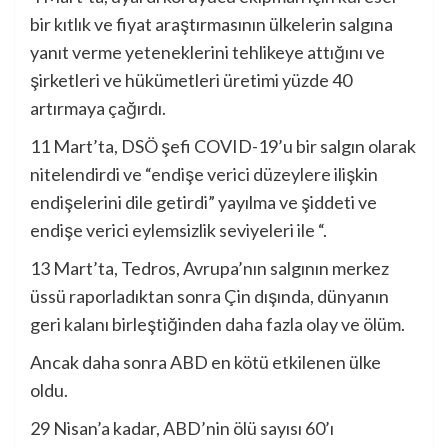
bir kıtlık ve fiyat araştırmasının ülkelerin salgına
yanıt verme yeteneklerini tehlikeye attığını ve
şirketleri ve hükümetleri üretimi yüzde 40
artırmaya çağırdı.
11 Mart’ta,
DSÖ şefi COVID-19’u bir salgın olarak
nitelendirdi ve “endişe verici düzeylere ilişkin
endişelerini dile getirdi”
yayılma ve şiddeti ve
endişe verici eylemsizlik seviyeleri ile “.
13 Mart’ta,
Tedros, Avrupa’nın
salgının merkez
üssü
raporladıktan sonra
Çin dışında, dünyanın
geri kalanı birleştiğinden daha fazla olay ve ölüm.
Ancak daha sonra ABD en kötü etkilenen ülke
oldu.
29 Nisan’a kadar
, ABD’nin ölü sayısı 60’ı