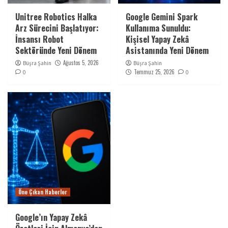
Unitree Robotics Halka
Google Gemini Spark
Arz Sürecini Başlatıyor:
Kullanıma Sunuldu:
İnsansı Robot
Kişisel Yapay Zekâ
Sektöründe Yeni Dönem
Asistanında Yeni Dönem
Ağustos 5, 2026
Büşra Şahin
Büşra Şahin
Temmuz 25, 2026
0
0
Öne Çıkan Haberler
Google’ın Yapay Zekâ