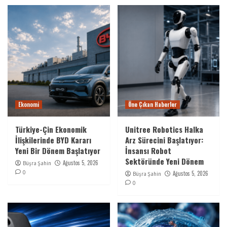
Ekonomi
Öne Çıkan Haberler
Türkiye-Çin Ekonomik
Unitree Robotics Halka
İlişkilerinde BYD Kararı
Arz Sürecini Başlatıyor:
Yeni Bir Dönem Başlatıyor
İnsansı Robot
Sektöründe Yeni Dönem
Ağustos 5, 2026
Büşra Şahin
0
Ağustos 5, 2026
Büşra Şahin
0