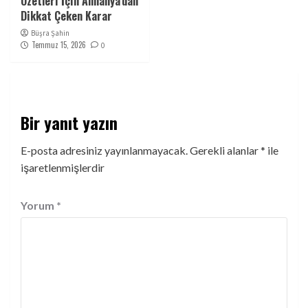
Özetleri İçin Almanya’dan
Dikkat Çeken Karar
Büşra Şahin
Temmuz 15, 2026
0
Bir yanıt yazın
E-posta adresiniz yayınlanmayacak.
Gerekli alanlar
*
ile
işaretlenmişlerdir
Yorum
*