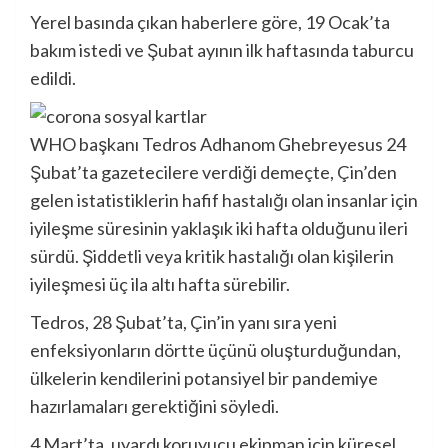
Yerel basında çıkan haberlere göre, 19 Ocak’ta
bakım istedi ve Şubat ayının ilk haftasında taburcu
edildi.
WHO başkanı Tedros Adhanom Ghebreyesus 24
Şubat’ta gazetecilere verdiği demeçte, Çin’den
gelen istatistiklerin hafif hastalığı olan insanlar için
iyileşme süresinin yaklaşık iki hafta olduğunu ileri
sürdü. Şiddetli veya kritik hastalığı olan kişilerin
iyileşmesi üç ila altı hafta sürebilir.
Tedros, 28 Şubat’ta, Çin’in yanı sıra yeni
enfeksiyonların dörtte üçünü oluşturduğundan,
ülkelerin kendilerini potansiyel bir pandemiye
hazırlamaları gerektiğini söyledi.
4 Mart’ta,
uyardı
koruyucu ekipman için küresel