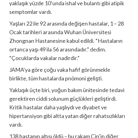
yaklaşık yüzde 10’unda ishal ve bulantı gibi atipik
semptomlar vardı.
Yaşları 22 ile 92 arasında değişen hastalar, 1 – 28
Ocak tarihleri ​​arasında Wuhan Üniversitesi
Zhongnan Hastanesine kabul edildi. “Hastaların
ortanca yaşı 49 ila 56 arasındadır.”
dedim
.
“Çocuklarda vakalar nadirdir.”
JAMA’ya göre çoğu vaka hafif görünmekle
birlikte, tüm hastalarda pnömoni gelişti.
Yaklaşık üçte biri, yoğun bakım ünitesinde tedavi
gerektiren ciddi solunum güçlükleri geliştirdi.
Kritik hastalar daha yaşlıydı ve diyabet ve
hipertansiyon gibi altta yatan diğer rahatsızlıkları
vardı.
138 hastanın altısı öldü – bu rakam Çin’in diğer