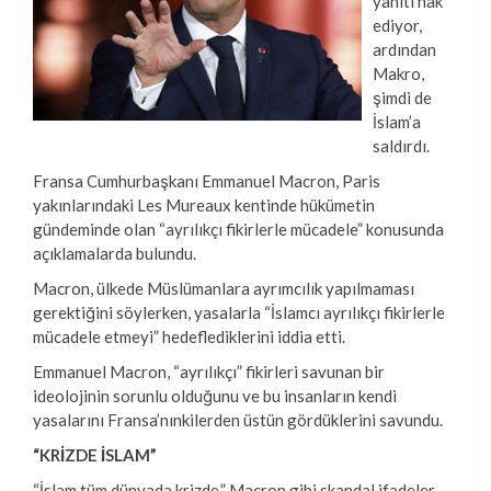
yanıtı hak
ediyor,
ardından
Makro,
şimdi de
İslam’a
saldırdı.
Fransa Cumhurbaşkanı Emmanuel Macron, Paris
yakınlarındaki Les Mureaux kentinde hükümetin
gündeminde olan “ayrılıkçı fikirlerle mücadele” konusunda
açıklamalarda bulundu.
Macron, ülkede Müslümanlara ayrımcılık yapılmaması
gerektiğini söylerken, yasalarla “İslamcı ayrılıkçı fikirlerle
mücadele etmeyi” hedeflediklerini iddia etti.
Emmanuel Macron, “ayrılıkçı” fikirleri savunan bir
ideolojinin sorunlu olduğunu ve bu insanların kendi
yasalarını Fransa’nınkilerden üstün gördüklerini savundu.
“KRİZDE İSLAM”
“İslam tüm dünyada krizde.” Macron gibi skandal ifadeler