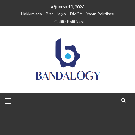
Skip
Ağustos 10, 2026
to
Hakkımızda
Bize Ulaşın
DMCA
Yayın Politikası
content
Gizlilik Politikası
Primary
Menu