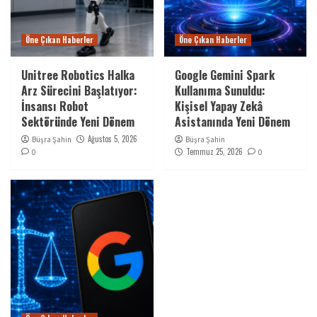
Öne Çıkan Haberler
Öne Çıkan Haberler
Unitree Robotics Halka
Google Gemini Spark
Arz Sürecini Başlatıyor:
Kullanıma Sunuldu:
İnsansı Robot
Kişisel Yapay Zekâ
Sektöründe Yeni Dönem
Asistanında Yeni Dönem
Ağustos 5, 2026
Büşra Şahin
Büşra Şahin
Temmuz 25, 2026
0
0