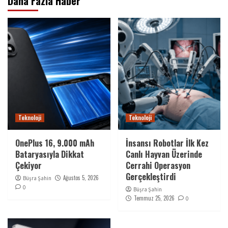
Daha Fazla Haber
Teknoloji
Teknoloji
OnePlus 16, 9.000 mAh
İnsansı Robotlar İlk Kez
Bataryasıyla Dikkat
Canlı Hayvan Üzerinde
Çekiyor
Cerrahi Operasyon
Gerçekleştirdi
Ağustos 5, 2026
Büşra Şahin
0
Büşra Şahin
Temmuz 25, 2026
0