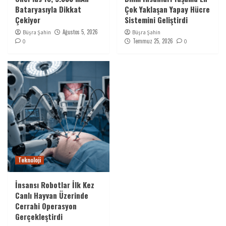
Bataryasıyla Dikkat
Çok Yaklaşan Yapay Hücre
Çekiyor
Sistemini Geliştirdi
Ağustos 5, 2026
Büşra Şahin
Büşra Şahin
Temmuz 25, 2026
0
0
Teknoloji
İnsansı Robotlar İlk Kez
Canlı Hayvan Üzerinde
Cerrahi Operasyon
Gerçekleştirdi