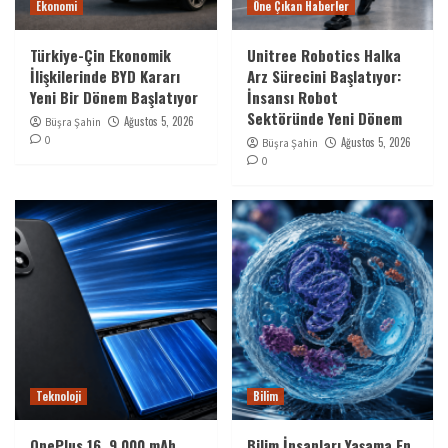
Ekonomi
Öne Çıkan Haberler
Türkiye-Çin Ekonomik
Unitree Robotics Halka
İlişkilerinde BYD Kararı
Arz Sürecini Başlatıyor:
Yeni Bir Dönem Başlatıyor
İnsansı Robot
Sektöründe Yeni Dönem
Ağustos 5, 2026
Büşra Şahin
0
Ağustos 5, 2026
Büşra Şahin
0
Teknoloji
Bilim
OnePlus 16, 9.000 mAh
Bilim İnsanları Yaşama En