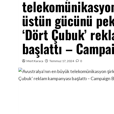
telekomünikasyon 
üstün gücünü pek
‘Dört Çubuk’ rek
başlattı – Campai
Mert Karaca
Temmuz 17, 2024
0