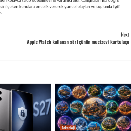
leri kolayca takip edebilmesine yardımcı olur. Çalışmalarında doğru
isini çeken konulara öncelik vererek güncel olayları ve toplumla ilgili
.
Next
Apple Watch kullanan sörfçünün mucizevi kurtuluşu
Teknoloji