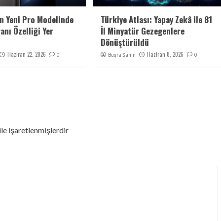
n Yeni Pro Modelinde
Türkiye Atlası: Yapay Zekâ ile 81
ranı Özelliği Yer
İl Minyatür Gezegenlere
Dönüştürüldü
Haziran 22, 2026
Haziran 8, 2026
0
Büşra Şahin
0
ile işaretlenmişlerdir