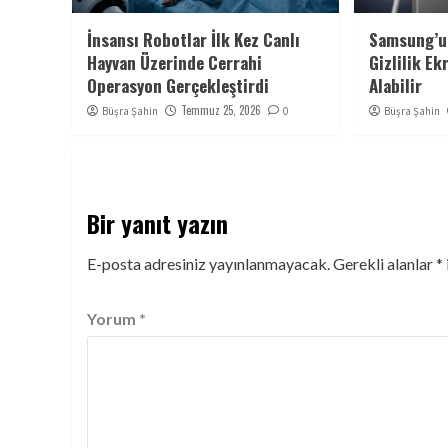
İnsansı Robotlar İlk Kez Canlı
Samsung’u
Hayvan Üzerinde Cerrahi
Gizlilik Ek
Operasyon Gerçekleştirdi
Alabilir
Temmuz 25, 2026
Büşra Şahin
0
Büşra Şahin
Bir yanıt yazın
E-posta adresiniz yayınlanmayacak.
Gerekli alanlar
*
Yorum
*