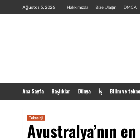
Skip
Ağustos 5, 2026
Hakkımızda
Bize Ulaşın
DMCA
to
content
Ana Sayfa
Başlıklar
Dünya
İş
Bilim ve tekno
Teknoloji
Avustralya’nın en