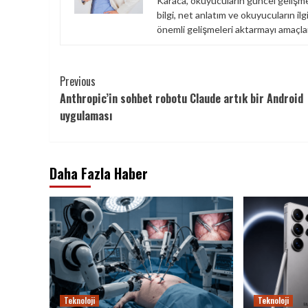
Karaca, okuyucuların güncel gelişme
bilgi, net anlatım ve okuyucuların ilg
önemli gelişmeleri aktarmayı amaçlar
Continue
Previous
Anthropic’in sohbet robotu Claude artık bir Android
Reading
uygulaması
Daha Fazla Haber
Teknoloji
Teknoloji