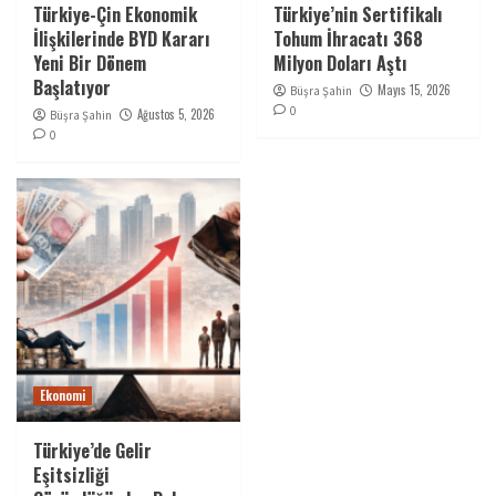
Türkiye-Çin Ekonomik
Türkiye’nin Sertifikalı
İlişkilerinde BYD Kararı
Tohum İhracatı 368
Yeni Bir Dönem
Milyon Doları Aştı
Başlatıyor
Mayıs 15, 2026
Büşra Şahin
0
Ağustos 5, 2026
Büşra Şahin
0
Ekonomi
Türkiye’de Gelir
Eşitsizliği