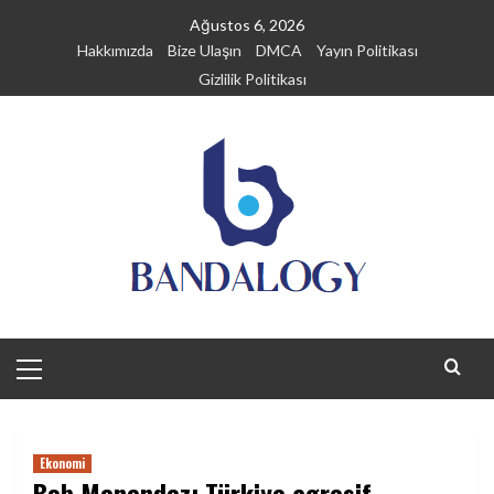
Skip
Ağustos 6, 2026
to
Hakkımızda
Bize Ulaşın
DMCA
Yayın Politikası
content
Gizlilik Politikası
Primary
Menu
Ekonomi
Bob Menendez: Türkiye agresif