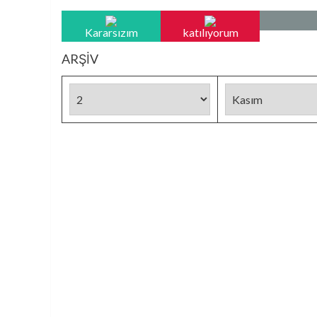
Kararsızım
katılıyorum
ARŞİV