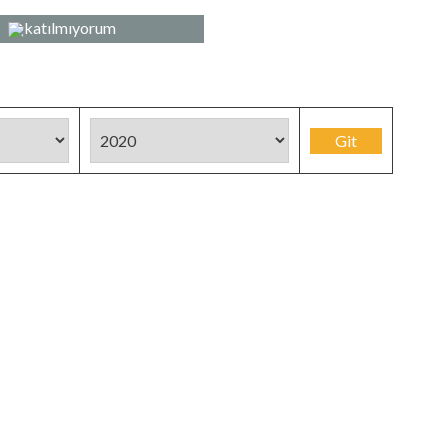
katılmıyorum
Git