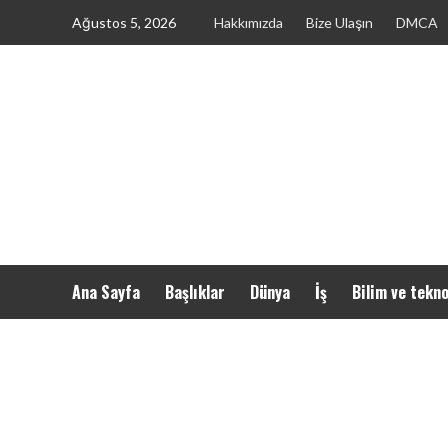
Skip
Ağustos 5, 2026
Hakkımızda
Bize Ulaşın
DMCA
to
content
Ana Sayfa
Başlıklar
Dünya
İş
Bilim ve tekno