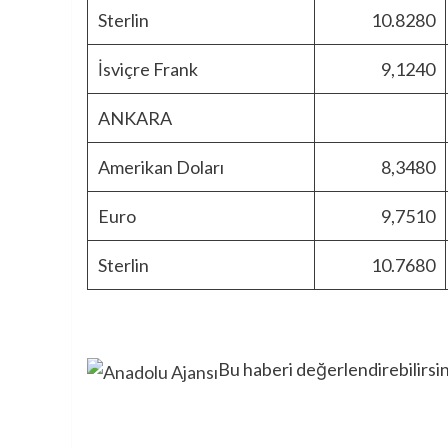
Sterlin
10.8280
İsviçre Frank
9,1240
ANKARA
Amerikan Doları
8,3480
Euro
9,7510
Sterlin
10.7680
Bu haberi değerlendirebilirsi