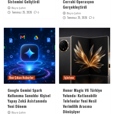
Sistemini Geliştirdi
Cerrahi Operasyon
Gerçekleştirdi
Büşra Şahin
Temmuz 25, 2026
0
Büşra Şahin
Temmuz 25, 2026
0
Öne Çıkan Haberler
İşletme
Google Gemini Spark
Honor Magic V6 Türkiye
Kullanıma Sunuldu: Kişisel
Yolunda: Katlanabilir
Yapay Zekâ Asistanında
Telefonlar Yeni Nesil
Yeni Dönem
Verimlilik Aracına
Dönüşüyor
Büşra Şahin