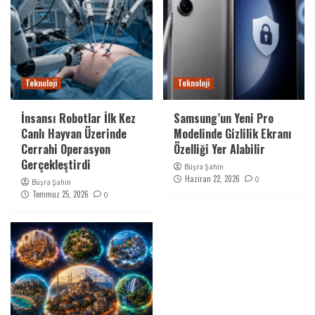
Teknoloji
Teknoloji
İnsansı Robotlar İlk Kez
Samsung’un Yeni Pro
Canlı Hayvan Üzerinde
Modelinde Gizlilik Ekranı
Cerrahi Operasyon
Özelliği Yer Alabilir
Gerçekleştirdi
Büşra Şahin
Haziran 22, 2026
0
Büşra Şahin
Temmuz 25, 2026
0