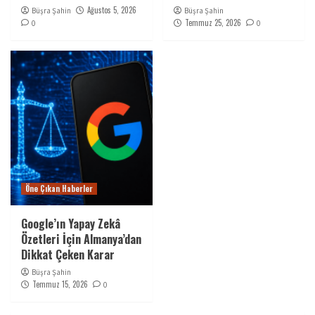
Ağustos 5, 2026
Büşra Şahin
Büşra Şahin
Temmuz 25, 2026
0
0
Öne Çıkan Haberler
Google’ın Yapay Zekâ
Özetleri İçin Almanya’dan
Dikkat Çeken Karar
Büşra Şahin
Temmuz 15, 2026
0