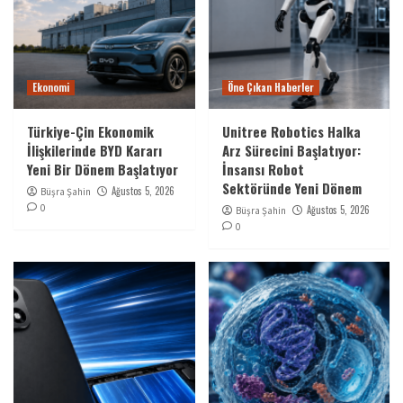
Ekonomi
Öne Çıkan Haberler
Türkiye-Çin Ekonomik
Unitree Robotics Halka
İlişkilerinde BYD Kararı
Arz Sürecini Başlatıyor:
Yeni Bir Dönem Başlatıyor
İnsansı Robot
Sektöründe Yeni Dönem
Ağustos 5, 2026
Büşra Şahin
0
Ağustos 5, 2026
Büşra Şahin
0