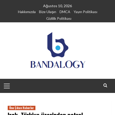
Skip
Ağustos 10, 2026
to
Hakkımızda
Bize Ulaşın
DMCA
Yayın Politikası
content
Gizlilik Politikası
Primary
Menu
Öne Çıkan Haberler
Irak, Türkiye üzerinden petrol