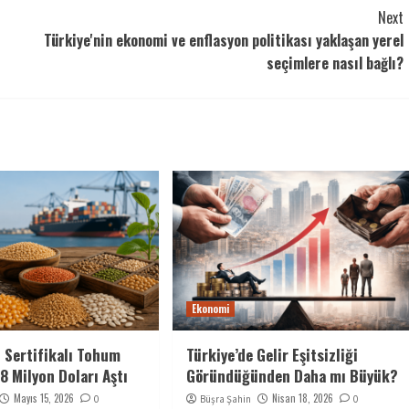
Next
Türkiye'nin ekonomi ve enflasyon politikası yaklaşan yerel
seçimlere nasıl bağlı?
Ekonomi
n Sertifikalı Tohum
Türkiye’de Gelir Eşitsizliği
8 Milyon Doları Aştı
Göründüğünden Daha mı Büyük?
Mayıs 15, 2026
Nisan 18, 2026
0
Büşra Şahin
0