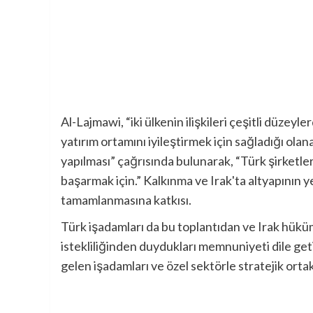
Al-Lajmawi, “iki ülkenin ilişkileri çeşitli düzey
yatırım ortamını iyileştirmek için sağladığı olan
yapılması” çağrısında bulunarak, “Türk şirketle
başarmak için.” Kalkınma ve Irak'ta altyapının y
tamamlanmasına katkısı.
Türk işadamları da bu toplantıdan ve Irak hüküm
istekliliğinden duydukları memnuniyeti dile geti
gelen işadamları ve özel sektörle stratejik ortak