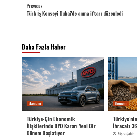
Continue
Previous
Türk İş Konseyi Dubai'de anma iftarı düzenledi
Reading
Daha Fazla Haber
Ekonomi
Ekonomi
Türkiye-Çin Ekonomik
Türkiye’ni
İlişkilerinde BYD Kararı Yeni Bir
İhracatı 36
Dönem Başlatıyor
Büşra Şahin