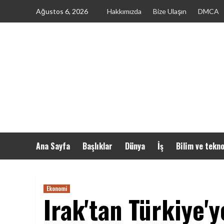
Skip
Ağustos 6, 2026
Hakkımızda
Bize Ulaşın
DMCA
to
content
Ana Sayfa
Başlıklar
Dünya
İş
Bilim ve tekno
Ekonomi
Irak'tan Türkiye'