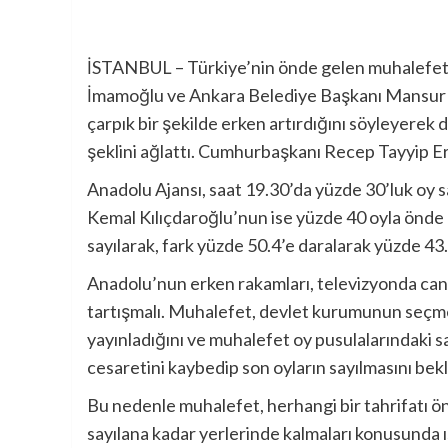
İSTANBUL – Türkiye’nin önde gelen muhalefet s
İmamoğlu ve Ankara Belediye Başkanı Mansur Ya
çarpık bir şekilde erken artırdığını söyleyerek
şeklini ağlattı. Cumhurbaşkanı Recep Tayyip 
Anadolu Ajansı, saat 19.30’da yüzde 30’luk oy 
Kemal Kılıçdaroğlu’nun ise yüzde 40 oyla önde o
sayılarak, fark yüzde 50.4’e daralarak yüzde 43.
Anadolu’nun erken rakamları, televizyonda canlı 
tartışmalı. Muhalefet, devlet kurumunun seçm
yayınladığını ve muhalefet oy pusulalarındaki sa
cesaretini kaybedip son oyların sayılmasını bek
Bu nedenle muhalefet, herhangi bir tahrifatı ön
sayılana kadar yerlerinde kalmaları konusunda ı