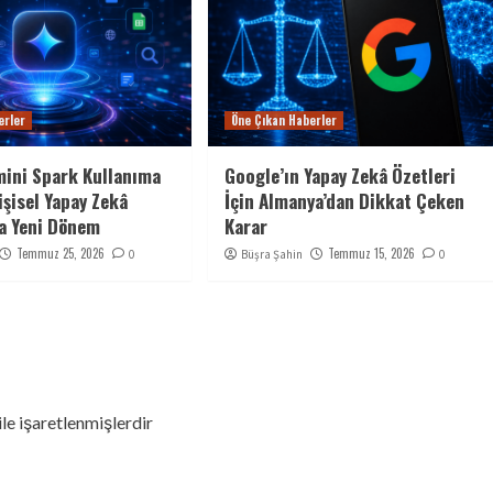
erler
Öne Çıkan Haberler
ini Spark Kullanıma
Google’ın Yapay Zekâ Özetleri
işisel Yapay Zekâ
İçin Almanya’dan Dikkat Çeken
a Yeni Dönem
Karar
Temmuz 25, 2026
Temmuz 15, 2026
0
Büşra Şahin
0
ile işaretlenmişlerdir