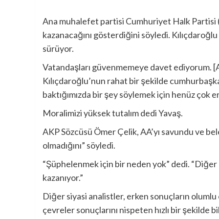
Ana muhalefet partisi Cumhuriyet Halk Partisi 
kazanacağını gösterdiğini söyledi. Kılıçdaroğl
sürüyor.
Vatandaşları güvenmemeye davet ediyorum. [An
Kılıçdaroğlu’nun rahat bir şekilde cumhurbaşka
baktığımızda bir şey söylemek için henüz çok e
Moralimizi yüksek tutalım dedi Yavaş.
AKP Sözcüsü Ömer Çelik, AA’yı savundu ve beled
olmadığını” söyledi.
“Şüphelenmek için bir neden yok” dedi. “Diğer k
kazanıyor.”
Diğer siyasi analistler, erken sonuçların olumlu o
çevreler sonuçlarını nispeten hızlı bir şekilde bil