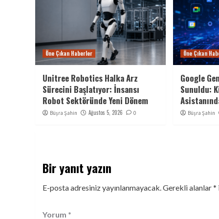
Öne Çıkan Haberler
Öne Çıkan Hab
Unitree Robotics Halka Arz
Google Gem
Sürecini Başlatıyor: İnsansı
Sunuldu: K
Robot Sektöründe Yeni Dönem
Asistanınd
Ağustos 5, 2026
Büşra Şahin
0
Büşra Şahin
Bir yanıt yazın
E-posta adresiniz yayınlanmayacak.
Gerekli alanlar
*
Yorum
*