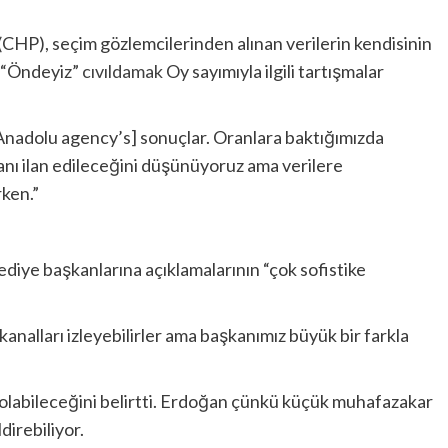
(CHP), seçim gözlemcilerinden alınan verilerin kendisinin
u “Öndeyiz”
cıvıldamak
Oy sayımıyla ilgili tartışmalar
adolu agency’s] sonuçlar. Oranlara baktığımızda
nı ilan edileceğini düşünüyoruz ama verilere
rken.”
iye başkanlarına açıklamalarının “çok sofistike
analları izleyebilirler ama başkanımız büyük bir farkla
labileceğini belirtti.
Erdoğan çünkü küçük muhafazakar
direbiliyor.