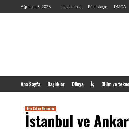
Skip
Ağustos 8, 2026
Hakkımızda
Bize Ulaşın
DMCA
to
content
Ana Sayfa
Başlıklar
Dünya
İş
Bilim ve tekno
Öne Çıkan Haberler
İstanbul ve Ankar