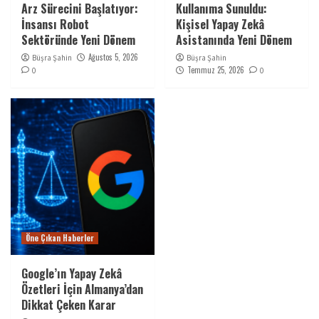
Arz Sürecini Başlatıyor:
Kullanıma Sunuldu:
İnsansı Robot
Kişisel Yapay Zekâ
Sektöründe Yeni Dönem
Asistanında Yeni Dönem
Ağustos 5, 2026
Büşra Şahin
Büşra Şahin
Temmuz 25, 2026
0
0
Öne Çıkan Haberler
Google’ın Yapay Zekâ
Özetleri İçin Almanya’dan
Dikkat Çeken Karar