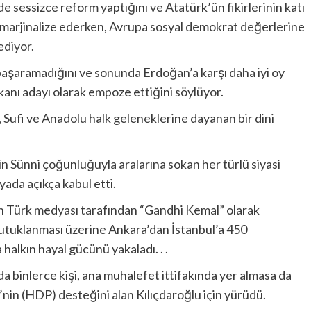
de sessizce reform yaptığını ve Atatürk’ün fikirlerinin katı
 marjinalize ederken, Avrupa sosyal demokrat değerlerine
ediyor.
başaramadığını ve sonunda Erdoğan’a karşı daha iyi oy
anı adayı olarak empoze ettiğini söylüyor.
, Sufi ve Anadolu halk geleneklerine dayanan bir dini
in Sünni çoğunluğuyla aralarına sokan her türlü siyasi
ada açıkça kabul etti.
in Türk medyası tarafından “Gandhi Kemal” olarak
n tutuklanması üzerine Ankara’dan İstanbul’a 450
halkın hayal gücünü yakaladı. . .
 binlerce kişi, ana muhalefet ittifakında yer almasa da
’nin (HDP) desteğini alan Kılıçdaroğlu için yürüdü.