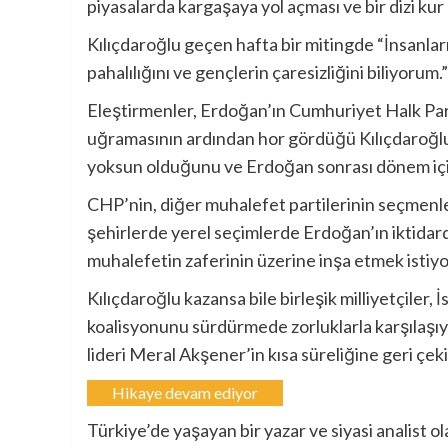
piyasalarda kargaşaya yol açması ve bir dizi k
Kılıçdaroğlu geçen hafta bir mitingde “İnsanlar
pahalılığını ve gençlerin çaresizliğini biliyorum.
Eleştirmenler, Erdoğan’ın Cumhuriyet Halk Part
uğramasının ardından hor gördüğü Kılıçdaroğlu’
yoksun olduğunu ve Erdoğan sonrası dönem için
CHP’nin, diğer muhalefet partilerinin seçmenle
şehirlerde yerel seçimlerde Erdoğan’ın iktidard
muhalefetin zaferinin üzerine inşa etmek istiyo
Kılıçdaroğlu kazansa bile birleşik milliyetçiler, 
koalisyonunu sürdürmede zorluklarla karşılaşıyor
lideri Meral Akşener’in kısa süreliğine geri çeki
Hikaye devam ediyor
Türkiye’de yaşayan bir yazar ve siyasi analist ol