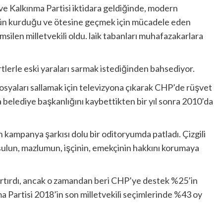
ve Kalkınma Partisi iktidara geldiğinde, modern
ün kurduğu ve ötesine geçmek için mücadele eden
silen milletvekili oldu. laik tabanları muhafazakarlara
tlerle eski yaraları sarmak istediğinden bahsediyor.
n dosyaları sallamak için televizyona çıkarak CHP’de rüşvet
da belediye başkanlığını kaybettikten bir yıl sonra 2010’da
n kampanya şarkısı dolu bir oditoryumda patladı. Çizgili
sulun, mazlumun, işçinin, emekçinin hakkını korumaya
nı artırdı, ancak o zamandan beri CHP’ye destek %25’in
a Partisi 2018’in son milletvekili seçimlerinde %43 oy