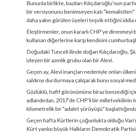
Bununla birlikte, bazıları Kılıçdaroğlu’nun parti
bir versiyonunu benimseyen katı “kemalistleri”
daha yakın görülen üyeleri teşvik ettiğini iddia 
Eleştirmenler, onun kararlı CHP’ye direnmeyi 
kullanan diğerlerine karşı kendisini cumhurbaşk
Doğudaki Tunceli ilinde doğan Kılıçdaroğlu, Şii
izleyen bir azınlık grubu olan bir Alevi.
Geçen ay, Alevi inançları nedeniyle onları ülken
saldırıyı durdurmaya çalışarak bunu sosyal medy
Gözlüklü, hafif görünümüne biraz benzediği iç
adlandırılan, 2017’de CHP’li bir milletvekilini
kilometrelik bir “adalet yürüyüşü” başlattığında 
Geçen hafta Kürtlerin çoğunlukta olduğu Van’da
Kürt yanlısı büyük Halkların Demokratik Partisi