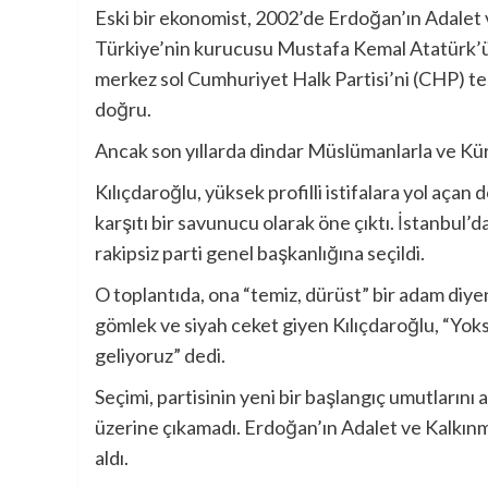
Eski bir ekonomist, 2002’de Erdoğan’ın Adalet 
Türkiye’nin kurucusu Mustafa Kemal Atatürk’
merkez sol Cumhuriyet Halk Partisi’ni (CHP) tem
doğru.
Ancak son yıllarda dindar Müslümanlarla ve Kür
Kılıçdaroğlu, yüksek profilli istifalara yol aça
karşıtı bir savunucu olarak öne çıktı. İstanbul’
rakipsiz parti genel başkanlığına seçildi.
O toplantıda, ona “temiz, dürüst” bir adam diye
gömlek ve siyah ceket giyen Kılıçdaroğlu, “Yok
geliyoruz” dedi.
Seçimi, partisinin yeni bir başlangıç ​​umutları
üzerine çıkamadı. Erdoğan’ın Adalet ve Kalkınm
aldı.