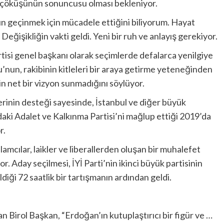
ur çöküşünün sonuncusu olması bekleniyor.
ın geçinmek için mücadele ettiğini biliyorum. Hayat
” Değişikliğin vakti geldi. Yeni bir ruh ve anlayış gerekiyor.
isi genel başkanı olarak seçimlerde defalarca yenilgiye
nun, rakibinin kitleleri bir araya getirme yeteneğinden
 net bir vizyon sunmadığını söylüyor.
rinin desteği sayesinde, İstanbul ve diğer büyük
aki Adalet ve Kalkınma Partisi’ni mağlup ettiği 2019’da
r.
İslamcılar, laikler ve liberallerden oluşan bir muhalefet
. Aday seçilmesi, İYİ Parti’nin ikinci büyük partisinin
ldiği 72 saatlik bir tartışmanın ardından geldi.
an Birol Başkan, “Erdoğan’ın kutuplaştırıcı bir figür ve …