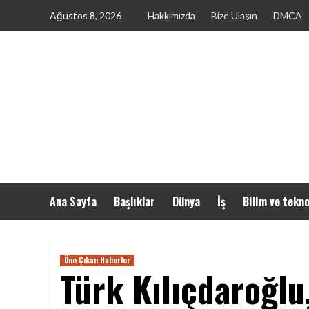
Skip
Ağustos 8, 2026
Hakkımızda
Bize Ulaşın
DMCA
to
content
Ana Sayfa
Başlıklar
Dünya
İş
Bilim ve tekno
Öne Çıkan Haberler
Türk Kılıçdaroğlu