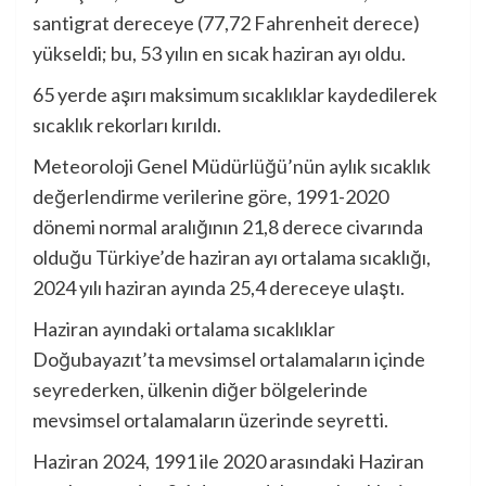
santigrat dereceye (77,72 Fahrenheit derece)
yükseldi; bu, 53 yılın en sıcak haziran ayı oldu.
65 yerde aşırı maksimum sıcaklıklar kaydedilerek
sıcaklık rekorları kırıldı.
Meteoroloji Genel Müdürlüğü’nün aylık sıcaklık
değerlendirme verilerine göre, 1991-2020
dönemi normal aralığının 21,8 derece civarında
olduğu Türkiye’de haziran ayı ortalama sıcaklığı,
2024 yılı haziran ayında 25,4 dereceye ulaştı.
Haziran ayındaki ortalama sıcaklıklar
Doğubayazıt’ta mevsimsel ortalamaların içinde
seyrederken, ülkenin diğer bölgelerinde
mevsimsel ortalamaların üzerinde seyretti.
Haziran 2024, 1991 ile 2020 arasındaki Haziran