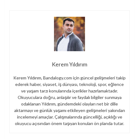
Kerem Yıldırım
Kerem Yıldırım, Bandalogy.com için güncel gelişmeleri takip
ederek haber, siyaset, iş dünyası, teknoloji, spor, eğlence
ve yaşam tarzı konularında içerikler hazırlamaktadır.
Okuyuculara doğru, anlaşılır ve faydalı bilgiler sunmaya
odaklanan Yıldırım, gündemdeki olayları net bir dille
aktarmayı ve günlük yaşamı etkileyen gelişmeleri yakından
incelemeyi amaçlar. Çalışmalarında güncelliği, açıklığı ve
okuyucu açısından önem taşıyan konuları ön planda tutar.