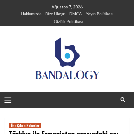
Skip
Ağustos 7, 2026
to
Hakkımızda
Bize Ulaşın
DMCA
Yayın Politikası
content
Gizlilik Politikası
Primary
Menu
Öne Çıkan Haberler
Türkiye ile Ermenistan arasındaki acı