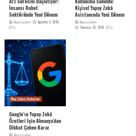
Arz Sürecini Başlatıyor:
Kullanıma Sunuldu:
İnsansı Robot
Kişisel Yapay Zekâ
Sektöründe Yeni Dönem
Asistanında Yeni Dönem
Ağustos 5, 2026
Büşra Şahin
Büşra Şahin
Temmuz 25, 2026
0
0
Öne Çıkan Haberler
Google’ın Yapay Zekâ
Özetleri İçin Almanya’dan
Dikkat Çeken Karar
Büşra Şahin