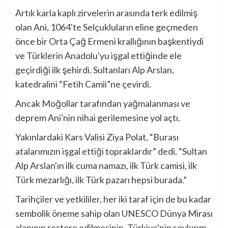
Artık karla kaplı zirvelerin arasında terk edilmiş
olan Ani, 1064'te Selçukluların eline geçmeden
önce bir Orta Çağ Ermeni krallığının başkentiydi
ve Türklerin Anadolu'yu işgal ettiğinde ele
geçirdiği ilk şehirdi. Sultanları Alp Arslan,
katedralini “Fetih Camii”ne çevirdi.
Ancak Moğollar tarafından yağmalanması ve
deprem Ani'nin nihai gerilemesine yol açtı.
Yakınlardaki Kars Valisi Ziya Polat, “Burası
atalarımızın işgal ettiği topraklardır” dedi. “Sultan
Alp Arslan'ın ilk cuma namazı, ilk Türk camisi, ilk
Türk mezarlığı, ilk Türk pazarı hepsi burada.”
Tarihçiler ve yetkililer, her iki taraf için de bu kadar
sembolik öneme sahip olan UNESCO Dünya Mirası
alanının restore edilmesinin, Türkiye'nin soykırım