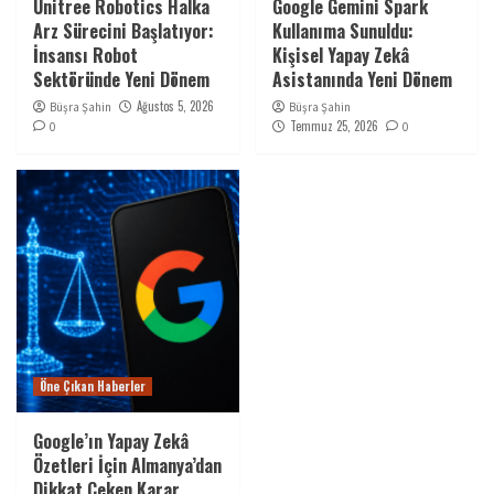
Unitree Robotics Halka
Google Gemini Spark
Arz Sürecini Başlatıyor:
Kullanıma Sunuldu:
İnsansı Robot
Kişisel Yapay Zekâ
Sektöründe Yeni Dönem
Asistanında Yeni Dönem
Ağustos 5, 2026
Büşra Şahin
Büşra Şahin
Temmuz 25, 2026
0
0
Öne Çıkan Haberler
Google’ın Yapay Zekâ
Özetleri İçin Almanya’dan
Dikkat Çeken Karar