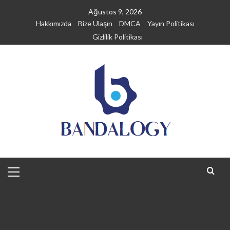
Skip
Ağustos 9, 2026
to
Hakkımızda
Bize Ulaşın
DMCA
Yayın Politikası
content
Gizlilik Politikası
Primary
Menu