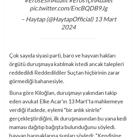
pic.twitter.com/EncBQDB9Jg
– Haytap (@HaytapOfficial)
13 Mart
2024
Çok sayıda siyasi parti, baro ve hayvan hakları
örgütü duruşmaya katılmak istedi ancak talepleri
reddedildi
Reddedildiler
Suçtan hiçbirinin zarar
görmediği bahanesiyle.
Buna göre
Kiloğlan, duruşmayı yakından takip
eden avukat Elke Acar'ın 13 Mart'ta mahkemeye
verdiği ifadede, eylemi “bir anlık sinirle”
gerçekleştirdiğini, ilk duruşmasından bu yana kedi
maması dağıtıp bağışta bulunduğunu söyledi.
hayvan barınaklarına şunları söyledi: “Kendisine