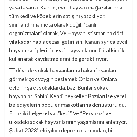
yasa tasarısı. Kanun, evcil hayvan mağazalarında
tüm kedi ve köpeklerin satışını yasaklıyor.
sınıflandırma
meta olarak değil, “canlı
organizmalar” olarak,
Ve
Hayvan istismarına dört
yıla kadar hapis cezası getirilsin. Kanun ayrıca evcil
hayvan sahiplerinin evcil hayvanlarını dijital kimlik
kullanarak kaydetmelerini de gerektiriyor.
Türkiye'de sokak hayvanlarına bakan insanları
görmek çok yaygın
beslemek
Onları ve
Onlara
evler inşa et
sokaklarda. bazı
Bunlar sokak
hayvanları
Sahibi
Kendi heykelleri
Bazıları ise yerel
belediyelerin popüler maskotlarına dönüştürüldü.
En az iki belgesel var.”
kedi
” Ve “
Pervasız
” ve
ülkedeki sokak hayvanlarının yaşamlarını anlatıyor.
Şubat 2023'teki yıkıcı depremin ardından, bir