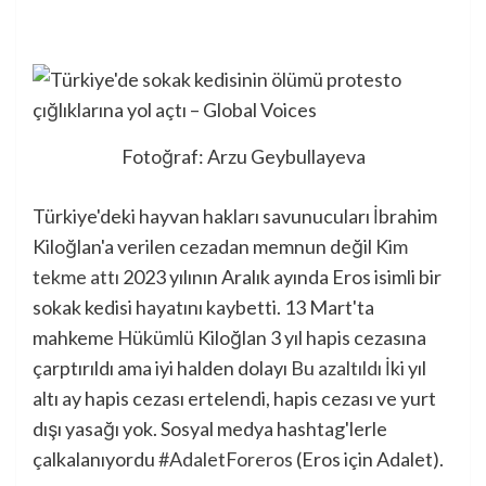
Fotoğraf: Arzu Geybullayeva
Türkiye'deki hayvan hakları savunucuları İbrahim
Kiloğlan'a verilen cezadan memnun değil
Kim
tekme attı
2023 yılının Aralık ayında Eros isimli bir
sokak kedisi hayatını kaybetti. 13 Mart'ta
mahkeme
Hükümlü
Kiloğlan 3 yıl hapis cezasına
çarptırıldı ama iyi halden dolayı
Bu azaltıldı
İki yıl
altı ay hapis cezası ertelendi, hapis cezası ve yurt
dışı yasağı yok. Sosyal medya hashtag'lerle
çalkalanıyordu
#AdaletForeros
(Eros için Adalet).