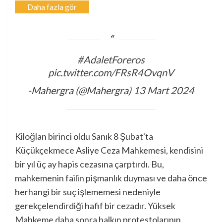
Daha fazla gör
#AdaletForeros
pic.twitter.com/FRsR4OvqnV
-Mahergra (@Mahergra)
13 Mart 2024
Kiloğlan birinci oldu
Sanık
8 Şubat'ta
Küçükçekmece Asliye Ceza Mahkemesi, kendisini
bir yıl üç ay hapis cezasına çarptırdı. Bu,
mahkemenin failin pişmanlık duyması ve daha önce
herhangi bir suç işlememesi nedeniyle
gerekçelendirdiği hafif bir cezadır. Yüksek
Mahkeme daha sonra halkın protestolarının