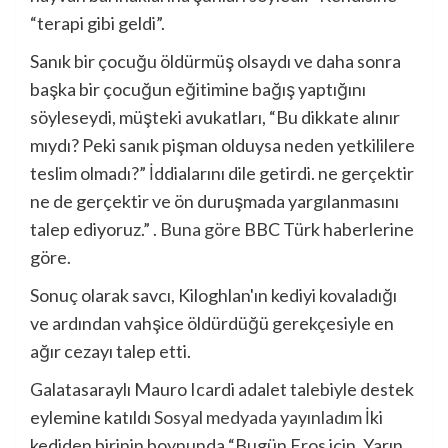
“terapi gibi geldi”.
Sanık bir çocuğu öldürmüş olsaydı ve daha sonra
başka bir çocuğun eğitimine bağış yaptığını
söyleseydi, müşteki avukatları, “Bu dikkate alınır
mıydı? Peki sanık pişman olduysa neden yetkililere
teslim olmadı?” İddialarını dile getirdi. ne gerçektir
ne de gerçektir ve ön duruşmada yargılanmasını
talep ediyoruz.” .
Buna göre
BBC Türk haberlerine
göre.
Sonuç olarak savcı, Kiloghlan'ın kediyi kovaladığı
ve ardından vahşice öldürdüğü gerekçesiyle en
ağır cezayı talep etti.
Galatasaraylı Mauro Icardi adalet talebiyle destek
eylemine katıldı
Sosyal medyada yayınladım
İki
kediden birinin boynunda “Bugün Eros için, Yarın