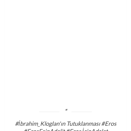
#İbrahim_Kloglan'ın Tutuklanması
#Eros
#ErosEsinAdalit
#Eros İçinAdalet