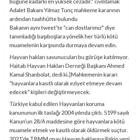
bugüne kadarki en yüksek cezadır.”
cıvıldamak
Adalet Bakanı Yılmaz Tunç mahkeme kararının
ardından taahhütte bulundu
Bakanın aynı tweet'te “can dostlarımız” diye
tanımladığı başıboşlara yönelik her türlü kötü
muamelenin karşısında durmaya devam edin.
Hayvan hakları savunucuları bu görüşe katılmıyor.
Haitab Hayvan Hakları Derneği Başkanı Ahmed
Kamal Shanbolat,
dedi ki
,]Mahkemenin kararı
“hayvanlara kasıtlı olarak eziyet etmeye devam
edecek” kişileri değiştirmeyecek.
Türkiye
kabul edilen
Hayvanları koruma
kanununun ilk taslağı 2004 yılında çıktı. 5199 sayılı
Kanun'un 28/A maddesine göre hayvanlara kötü
muamele etmek ve kasıtlı olarak öldürmek suçtur.
2021'de TBMM
onay
Hayvan haklarına ilişkin yeni