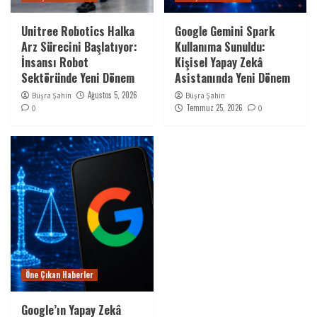
Unitree Robotics Halka
Google Gemini Spark
Arz Sürecini Başlatıyor:
Kullanıma Sunuldu:
İnsansı Robot
Kişisel Yapay Zekâ
Sektöründe Yeni Dönem
Asistanında Yeni Dönem
Ağustos 5, 2026
Büşra Şahin
Büşra Şahin
Temmuz 25, 2026
0
0
Öne Çıkan Haberler
Google’ın Yapay Zekâ