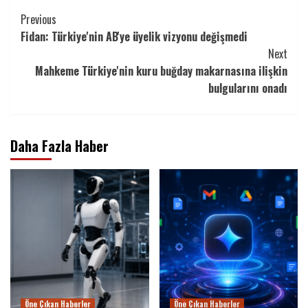
Continue
Previous
Fidan: Türkiye'nin AB'ye üyelik vizyonu değişmedi
Reading
Next
Mahkeme Türkiye'nin kuru buğday makarnasına ilişkin
bulgularını onadı
Daha Fazla Haber
Öne Çıkan Haberler
Öne Çıkan Haberler