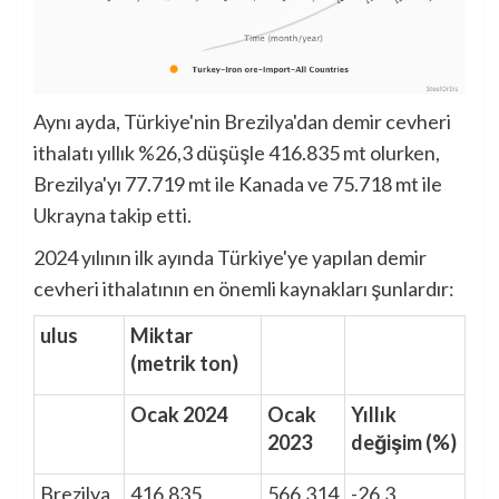
Aynı ayda, Türkiye'nin Brezilya'dan demir cevheri
ithalatı yıllık %26,3 düşüşle 416.835 mt olurken,
Brezilya'yı 77.719 mt ile Kanada ve 75.718 mt ile
Ukrayna takip etti.
2024 yılının ilk ayında Türkiye'ye yapılan demir
cevheri ithalatının en önemli kaynakları şunlardır:
ulus
Miktar
(metrik ton)
Ocak 2024
Ocak
Yıllık
2023
değişim (%)
Brezilya
416.835
566.314
-26.3