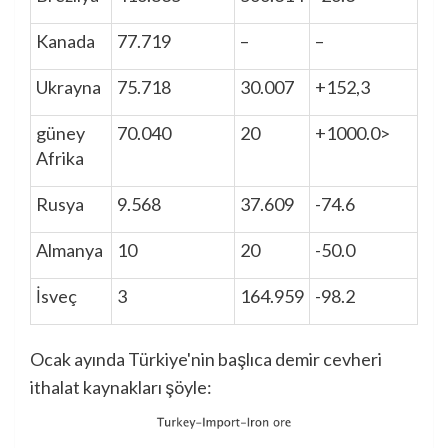
Kanada
77.719
–
–
Ukrayna
75.718
30.007
+152,3
güney
70.040
20
+1000.0>
Afrika
Rusya
9.568
37.609
-74.6
Almanya
10
20
-50.0
İsveç
3
164.959
-98.2
Ocak ayında Türkiye'nin başlıca demir cevheri
ithalat kaynakları şöyle: