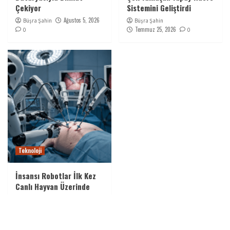
Çekiyor
Sistemini Geliştirdi
Ağustos 5, 2026
Büşra Şahin
Büşra Şahin
Temmuz 25, 2026
0
0
Teknoloji
İnsansı Robotlar İlk Kez
Canlı Hayvan Üzerinde
Cerrahi Operasyon
Gerçekleştirdi
Büşra Şahin
Temmuz 25, 2026