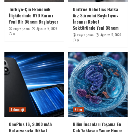
Türkiye-Çin Ekonomik
Unitree Robotics Halka
İlişkilerinde BYD Kararı
Arz Sürecini Başlatıyor:
Yeni Bir Dönem Başlatıyor
İnsansı Robot
Sektöründe Yeni Dönem
Ağustos 5, 2026
Büşra Şahin
0
Ağustos 5, 2026
Büşra Şahin
0
Teknoloji
Bilim
OnePlus 16, 9.000 mAh
Bilim İnsanları Yaşama En
Bataryasıyla Dikkat
Çok Yaklaşan Yapay Hücre