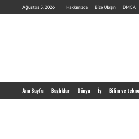
Skip
Ağustos 5, 2026
Hakkımızda
Bize Ulaşın
DMCA
to
content
Ana Sayfa
Başlıklar
Dünya
İş
Bilim ve tekno