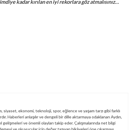
şimdiye kadar kırılan en iyi rekorlara göz atmalısınız…
 siyaset, ekonomi, teknoloji, spor, eğlence ve yaşam tarzı gibi farklı
ardır. Haberleri anlaşılır ve dengeli bir dille aktarmaya odaklanan Aydın,
gelişmeleri ve önemli olayları takip eder. Çalışmalarında net bilgi
zlemeyi ve okuyucular için değer taşıyan hikâyeleri öne çıkarmayı