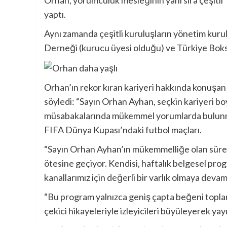
yaptı.
Aynı zamanda çeşitli kuruluşların yönetim kurul
Derneği (kurucu üyesi olduğu) ve Türkiye Bok
Orhan’ın rekor kıran kariyeri hakkında konuşa
söyledi: “Sayın Orhan Ayhan, seçkin kariyeri b
müsabakalarında mükemmel yorumlarda bulunmuş,
FIFA Dünya Kupası’ndaki futbol maçları.
“Sayın Orhan Ayhan’ın mükemmelliğe olan sürekli 
ötesine geçiyor. Kendisi, haftalık belgesel progra
kanallarımız için değerli bir varlık olmaya deva
“Bu program yalnızca geniş çapta beğeni toplama
çekici hikayeleriyle izleyicileri büyüleyerek yay