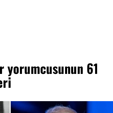
or yorumcusunun 61
eri