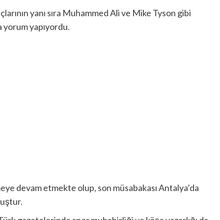
açlarının yanı sıra Muhammed Ali ve Mike Tyson gibi
da yorum yapıyordu.
meye devam etmekte olup, son müsabakası Antalya’da
uştur.
Türk gazetelerinde spor muhabirliği ve köşe yazarlığı da