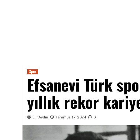
Spor
Efsanevi Türk sp
yıllık rekor kariy
Elif Aydın
Temmuz 17, 2024
0