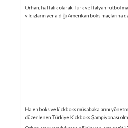
Orhan, haftalık olarak Türk ve İtalyan futbol m
yıldızların yer aldığı Amerikan boks maçlarına 
Halen boks ve kickboks müsabakalarını yönet
düzenlenen Türkiye Kickboks Şampiyonası olm
Orhan, yorumculuk mesleğinin yanı sıra çeşitli 