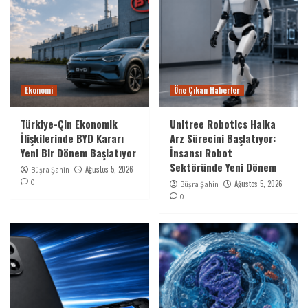
Ekonomi
Öne Çıkan Haberler
Türkiye-Çin Ekonomik
Unitree Robotics Halka
İlişkilerinde BYD Kararı
Arz Sürecini Başlatıyor:
Yeni Bir Dönem Başlatıyor
İnsansı Robot
Sektöründe Yeni Dönem
Ağustos 5, 2026
Büşra Şahin
0
Ağustos 5, 2026
Büşra Şahin
0