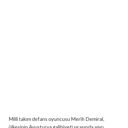
Milli takım defans oyuncusu Merih Demiral,
ülkesinin Avusturya galibiyeti sırasında aşırı