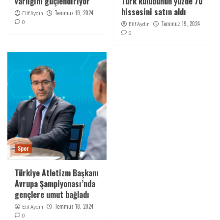
varlığını güçlendiriyor
Türk kulübünün yüzde 70
hissesini satın aldı
Temmuz 19, 2024
Elif Aydın
0
Temmuz 19, 2024
Elif Aydın
0
Spor
Türkiye Atletizm Başkanı
Avrupa Şampiyonası’nda
gençlere umut bağladı
Temmuz 18, 2024
Elif Aydın
0