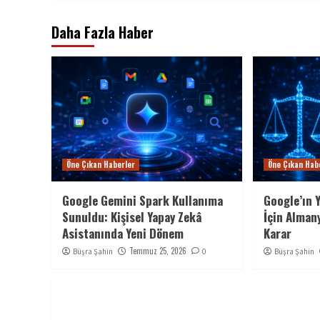
Daha Fazla Haber
Öne Çıkan Haberler
Öne Çıkan Hab
Google Gemini Spark Kullanıma
Google’ın 
Sunuldu: Kişisel Yapay Zekâ
İçin Alman
Asistanında Yeni Dönem
Karar
Temmuz 25, 2026
Büşra Şahin
0
Büşra Şahin