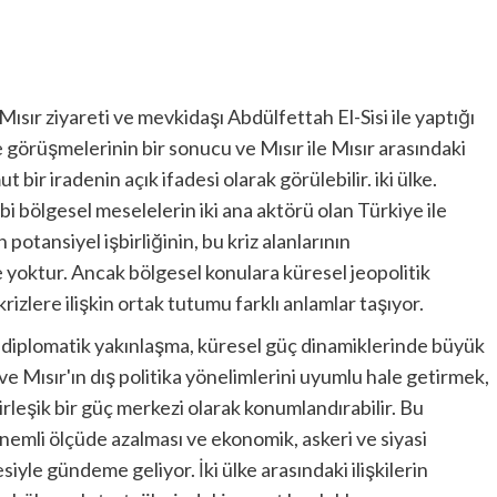
ır ziyareti ve mevkidaşı Abdülfettah El-Sisi ile yaptığı
görüşmelerinin bir sonucu ve Mısır ile Mısır arasındaki
bir iradenin açık ifadesi olarak görülebilir. iki ülke.
i bölgesel meselelerin iki ana aktörü olan Türkiye ile
 potansiyel işbirliğinin, bu kriz alanlarının
oktur. Ancak bölgesel konulara küresel jeopolitik
rizlere ilişkin ortak tutumu farklı anlamlar taşıyor.
 diplomatik yakınlaşma, küresel güç dinamiklerinde büyük
e Mısır'ın dış politika yönelimlerini uyumlu hale getirmek,
irleşik bir güç merkezi olarak konumlandırabilir. Bu
nemli ölçüde azalması ve ekonomik, askeri ve siyasi
siyle gündeme geliyor. İki ülke arasındaki ilişkilerin