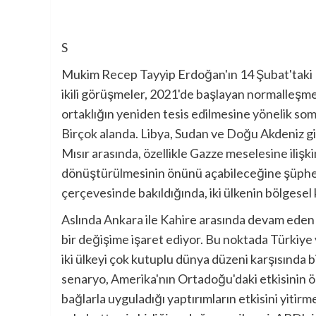
S
Mukim Recep Tayyip Erdoğan'ın 14 Şubat'taki Mıs
ikili görüşmeler, 2021'de başlayan normalleşme 
ortaklığın yeniden tesis edilmesine yönelik somut 
Birçok alanda. Libya, Sudan ve Doğu Akdeniz gib
Mısır arasında, özellikle Gazze meselesine ilişkin
dönüştürülmesinin önünü açabileceğine şüphe y
çerçevesinde bakıldığında, iki ülkenin bölgesel k
Aslında Ankara ile Kahire arasında devam eden
bir değişime işaret ediyor. Bu noktada Türkiye v
iki ülkeyi çok kutuplu dünya düzeni karşısında b
senaryo, Amerika'nın Ortadoğu'daki etkisinin ö
bağlarla uyguladığı yaptırımların etkisini yitirme