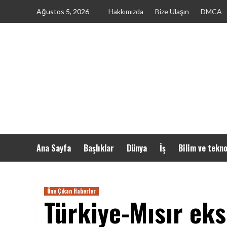
Skip
Ağustos 5, 2026
Hakkımızda
Bize Ulaşın
DMCA
to
content
Ana Sayfa
Başlıklar
Dünya
İş
Bilim ve tekno
Öne Çıkan Haberler
Türkiye-Mısır eks